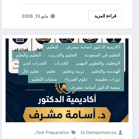
قراءة المزيد
مايو 13, 2026
أكاديمية الدكتور أسامة مشرف
التعليم
التعليم في السعودية
التعليم والتدريب
التعليم والتعلم
التوظيف والتطوير المهني
القدرات
القدرات كمي
الهندسة والتعليم
تربية وتعليم
تعليم
تعليم عال
دورات تعليمية
علوم الفيزياء
منصات التعليم
منصة الدكتور أسامة مشرف
,
Test Preparation
Dr.demianmorcos