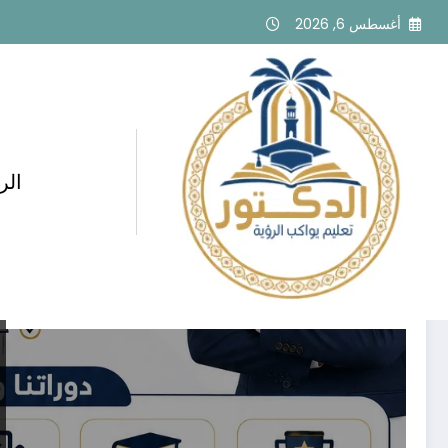
لتجاوز
أغسطس 6, 2026
لى
لمحتوى
الر
وسم: دورة قدرات