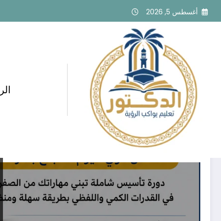
لتجاوز
أغسطس 5, 2026
لى
لمحتوى
الر
وسم: قدرات أول ثانوي