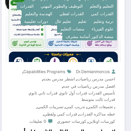
التعليم والتعلم
التوظيف والتطوير المهني
القدرات
القدرات كمي
القدرات لفظي
الهندسة والتعليم
تربية وتعليم
تعليم
تعليم عال
دورات تعليمية
علوم الفيزياء
منصات التعليم
منصة الدكتور أسامة مشرف
,
Capabilities Programs
Dr.demianmorcos
,
,
احسن مدرس رياضيات
اشطر مدرس بجده
,
افضل مدرس رياضيات في جده
تأسيس القدرات قدرات أول ثانوي قدرات ثاني ثانوي
قدرات ثالث متوسط
,
,
,
,
تجميعات الكمي
تدريب كمي
تسريبات الكمي
,
,
خطه مذاكره القدرات
قدرات كمي ولفظي
,
كورسات اونلاين
كورسات حضوري
0 تعليقات