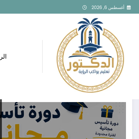
لتجاوز
أغسطس 6, 2026
لى
لمحتوى
الر
وسم: كورسات حضوري