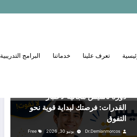
ئيسية
تعرف علينا
خدماتنا
البرامج التدريبية
أكاديمية الدكتور أسامة
أكاديمية الدكتور أسامة مشرف
التعليم
التعليم في السعودية
التعليم والتدريب
التعليم والتعلم
التوظيف والتطوير المهني
القدرات
القدرات كمي
القدرات لفظي
الهندسة والتعليم
تربية وتعليم
تعليم
تعليم عال
دورات تعليمية
علوم
الفيزياء
منصات التعليم
منصة الدكتور أسامة مشرف
دورة تأسيس مجانية لاختبار
القدرات: فرصتك لبداية قوية نحو
التفوق
Dr.demianmorcos
يونيو 30, 2026
Free