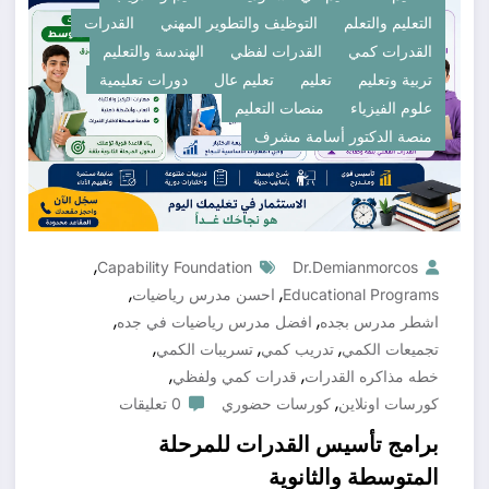
التعليم والتعلم
التوظيف والتطوير المهني
القدرات
القدرات كمي
القدرات لفظي
الهندسة والتعليم
تربية وتعليم
تعليم
تعليم عال
دورات تعليمية
علوم الفيزياء
منصات التعليم
منصة الدكتور أسامة مشرف
,
Capability Foundation
Dr.demianmorcos
,
,
Educational Programs
احسن مدرس رياضيات
,
,
اشطر مدرس بجده
افضل مدرس رياضيات في جده
,
,
,
تجميعات الكمي
تدريب كمي
تسريبات الكمي
,
,
خطه مذاكره القدرات
قدرات كمي ولفظي
,
كورسات اونلاين
كورسات حضوري
0 تعليقات
برامج تأسيس القدرات للمرحلة
المتوسطة والثانوية