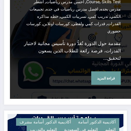
,
,
,
Skills Test
Course
احسن مدرس رياضيات
اشطر
,
,
مدرس بجده
افضل مدرس رياضيات في جده
تجميعات
,
,
,
الكمي
تدريب كمي
تسريبات الكمي
خطه مذاكره
,
,
,
القدرات
قدرات كمي ولفظي
كورسات اونلاين
كورسات
حضوري
مقدمة حول الدورة تُعَدُّ دورة تأسيس مجانية لاختبار
القدرات، فرصة رائعة للطلاب الذين يسعون
لتحقيق…
قراءة المزيد
أكاديمية الدكتور أسامة
أكاديمية الدكتور أسامة مشرف
التعليم
التعليم في السعودية
التعليم والتدريب