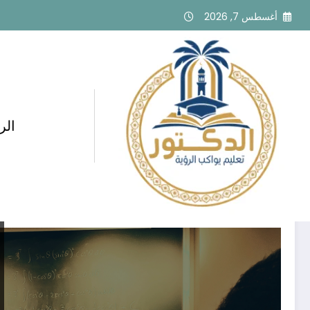
لتجاوز
أغسطس 7, 2026
لى
لمحتوى
الر
وسم: مدرس خاص