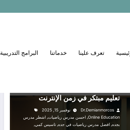
ئيسية
تعرف علينا
خدماتنا
البرامج التدريبية
التعليم
التعليم والتدريب
التعليم والتعلم
التوظيف والتطوير المهني
القدرات
القدرات كمي
القدرات لفظي
تعليم
أكاديمية الدكتور أسامة مشرف:
تعليم مبتكر في زمن الإنترنت
Dr.demianmorcos
نوفمبر 15, 2025
,
,
Online Education
احسن مدرس رياضيات
اشطر مدرس
,
,
,
بجده
افضل مدرس رياضيات في جده
تاسيس كمي