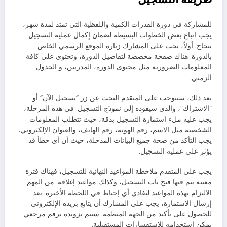
للمشاركة في دورة القدرات الكمية واللفظية التي تمتد لمدة شهر،
يجب اتباع بعض الخطوات البسيطة لضمان إكمال عملية التسجيل
بنجاح. أولاً، يجب على المشارك زيارة الموقع الرسمي الخاص
بالدورة. هناك صفحة مخصصة لتفاصيل الدورة، وتحتوي على كافة
المعلومات الضرورية مثل محتوى الدورة، المدربين، و الجدول
الزمني.
بعد ذلك، سيتوجب على المتقدم البحث عن زر “تسجيل الآن” أو
“الاشتراك”، والذي سيقوده إلى نموذَج التسجيل. في هذه المرحلة،
يجب عليه ملء استمارة التسجيل بدقة، حيث تتطلب المعلومات
الشخصية مثل الاسم، رقم الهوية، رقم الهاتف، والعنوان الإلكتروني.
يجب التأكد من صحة جميع البيانات المدخلة، حيث أن أي خطأ قد
يؤثر على عملية التسجيل.
يجب على المتقدم ملاحظة المواعيد النهائية للتسجيل، فهناك فترة
معينة يتم فيها فتح باب التسجيل، وكذلك مواعيد إغلاقه. من المهم
الالتزام بهذه المواعيد لتفادي أي إحباط في اللحظة الأخيرة. بعد
إرسال الاستمارة، يجب على المشارك أن يتابع بريده الإلكتروني
للحصول على تأكيد من الجهة المنظمة. سيتم تزويده برقم مرجعي
يمكن استخدامه للاستفسارات المستقبلية.