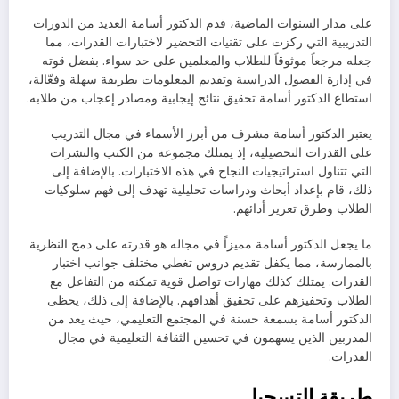
على مدار السنوات الماضية، قدم الدكتور أسامة العديد من الدورات
التدريبية التي ركزت على تقنيات التحضير لاختبارات القدرات، مما
جعله مرجعاً موثوقاً للطلاب والمعلمين على حد سواء. بفضل قوته
في إدارة الفصول الدراسية وتقديم المعلومات بطريقة سهلة وفعّالة،
استطاع الدكتور أسامة تحقيق نتائج إيجابية ومصادر إعجاب من طلابه.
يعتبر الدكتور أسامة مشرف من أبرز الأسماء في مجال التدريب
على القدرات التحصيلية، إذ يمتلك مجموعة من الكتب والنشرات
التي تتناول استراتيجيات النجاح في هذه الاختبارات. بالإضافة إلى
ذلك، قام بإعداد أبحاث ودراسات تحليلية تهدف إلى فهم سلوكيات
الطلاب وطرق تعزيز أدائهم.
ما يجعل الدكتور أسامة مميزاً في مجاله هو قدرته على دمج النظرية
بالممارسة، مما يكفل تقديم دروس تغطي مختلف جوانب اختبار
القدرات. يمتلك كذلك مهارات تواصل قوية تمكنه من التفاعل مع
الطلاب وتحفيزهم على تحقيق أهدافهم. بالإضافة إلى ذلك، يحظى
الدكتور أسامة بسمعة حسنة في المجتمع التعليمي، حيث يعد من
المدربين الذين يسهمون في تحسين الثقافة التعليمية في مجال
القدرات.
طريقة التسجيل