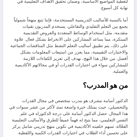
لتغطية المواضيع الأساسية، وضمان تحقيق الأهداف التعليمية في
نهاية كل أسبوع.
أما بالنسبة للأساليب التدريسية المستخدمة، فإننا نتبع منهجاً شمولياً
يجمع بين التعلم التقليدي والتفاعلي. يستخدم المدربون تقنيات
متقدمة، مثل استخدام الوسائط المتعددة والعروض التقديمية
المبتكرة، مما يساعد المشاركين على الانخراط بشكل فعال. علاوة
على ذلك، يتم تطبيق أساليب التعلم النشط مثل المناقشات الجماعية
والاختبارات التقييمية، مما يعزز من استيعاب المعلومات بشكل
أفضل. من خلال هذا النهج، نهدف إلى تعزيز الكفاءات اللازمة
للمشاركين سواء في اختبارات القدرات أو في مجالاتهم الأكاديمية
والعملية.
من هو المدرب؟
الدكتور أسامة مشرف هو مدرب متخصص في مجال القدرات
والتحصيلي، حيث يمتلك خبرة واسعة تمتد لأكثر من عشر سنوات في
هذا المجال. حصل الدكتور أسامة على درجة الدكتوراه في علم
النفس التعليمي، مما يتيح له فهماً عميقاً للطرق والأساليب التعليمية
الفعّالة. تسهم خلفيته الأكاديمية في تكوين منهج تدريبي شامل يركز
على تحسين أداء الطلاب في اختبارات القدرات الكمية واللفظية.