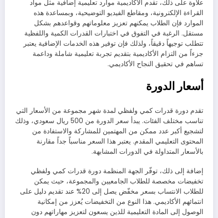
علاوة على ذلك، تقدم الأكاديمية موارد تعليمية إضافية مثل مواد
القراءة الإلكترونية، ومقاطع الفيديو التوضيحية، وبمساعدة هذه
الموارد فإن الطلاب يمكنهم تعزيز معلوماتهم وقواعدهم بشكل
مستقل. الرغبة في التفوق في اختبارات القدرات الكمية واللفظية
تتطلب توجيهاً دقيقاً، ولذلك فإن توفير هذه الخدمات الإضافية يعتبر
جزءاً من التزام الأكاديمية بتقديم تجربة تعليمية شاملة وداعمة
تساهم في تحقيق النجاح الأكاديمي.
أسعار الدورة
تقدم دورة قدرات كمي ولفظي لمدة شهر مجموعة من الأسعار التي
تناسب مختلف الفئات. يبدأ سعر الدورة من 500 ريال سعودي، وذلك
لتشجيع أكبر عدد ممكن من المهتمين للمشاركة والاستفادة من
المحتوى التعليمي المقدم. يعتبر هذا السعر مناسباً جداً مقارنة
بالأسعار المتداولة في الدورات المشابهة.
إضافة إلى ذلك، توفّر الجهة المنظمة دورة قدرات كمي ولفظي
تخفيضات مخصصة للطلاب الجامعيين والمجموعة، حيث يمكن
للطلاب الانتساب بسعر مخفّض يصل إلى 20% عند تقديم دليل على
انتمائهم الأكاديمي. هذا النوع من التخفيضات يُعزز من إمكانية
الوصول إلى المادة التعليمية للذين يسعون لتعزيز مهاراتهم دون