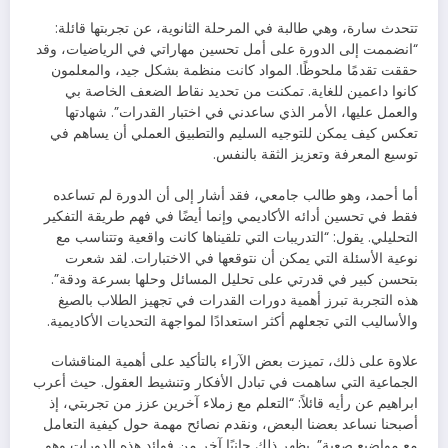
تتحدث سارة، وهي طالبة في المرحلة الثانوية، عن تجربتها قائلة:
“انضممت إلى الدورة على أمل تحسين مهاراتي في الرياضيات، وقد
حققت تقدمًا ملحوظًا. المواد كانت منظمة بشكل جيد، والمعلمون
كانوا داعمين للغاية. تمكنت من تحديد نقاط الضعف الخاصة بي
والعمل عليها، الأمر الذي ساعدني في اختبار القدرات”. شهادتها
تعكس كيف يمكن للتوجيه السليم والتطبيق العملي أن يساهم في
توسيع المعرفة وتعزيز الثقة بالنفس.
أما أحمد، وهو طالب جامعي، فقد أشار إلى أن الدورة لم تساعده
فقط في تحسين أدائه الأكاديمي وإنما أيضًا في فهم طريقة التفكير
التحليلي. يقول: “التدريبات التي تلقيناها كانت واقعية وتتناسب مع
نوعية الأسئلة التي يمكن أن نتوقعها في الاختبارات. لقد شعرت
بتحسن كبير في قدرتي على تحليل المسائل وحلها بسرعة ودقة”.
هذه التجربة تبرز أهمية دورات القدرات في تجهيز الطلاب بالصيغ
والأساليب التي تجعلهم أكثر استعدادًا لمواجهة التحديات الأكاديمية.
علاوة على ذلك، تميزت بعض الآراء بالتأكيد على أهمية المناقشات
الجماعية التي ساهمت في تبادل الأفكار وتنشيط العقول. حيث أعرب
ابراهيم عن رأيه قائلاً: “التعلم مع زملاء آخرين عزز من تجربتي، إذ
أصبحنا نساعد بعضنا البعض، ونقدم نصائح مهمة حول كيفية التعامل
مع مواضيع صعبة”. يظهر ذلك جانبًا آخر من فوائد هذه الدورات وهو