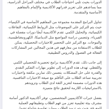
الدورات بحيث تلبي احتياجات الطلاب في مختلف المراحل الدراسية،
مما يساعدهم على تعزيز قدراتهم الأكاديمية والإلمام بالمفاهيم
الأساسية والمتقدمة.
تتناول البرامج المقدمة مجموعة من المفاهيم الأساسية في الكيمياء،
حيث يتم التركيز على الموضوعات مثل الروابط الكيميائية، التفاعلات
الكيميائية، والتحليل الكمي. تقدم الأكاديمية أيضًا دورات مفصلة في
الفيزياء، وتتضمن دراسة المواضيع مثل الديناميكا، الكهرومغناطيسية،
والموجات. مع التركيز على التحضير للاختبارات التحصيلية، يمكن
للطلاب الاستفادة من معارفهم في هذين المجالين عبر المشاركات
الفعالة في الفصول والدروس التطبيقية.
إلى جانب ذلك، تقدم الأكاديمية برامج تحضيرية للتحصيلي الكمي
واللفظي. تهدف هذه الدورات إلى تطوير مهارات التفكير النقدي
والقدرة على حل المشكلات. يتضمن ذلك تمارين مكثفة واختبارات
تجريبية تساعد الطلاب على التأقلم مع صيغة الاختبارات التنافسية.
هذه الدورات مصممة لتعزيز الثقة لدى الطلاب وتزويدهم
بالاستراتيجيات اللازمة لتحقيق نتائج متميزة.
بفضل خبرات الأكاديميين المتخصصين، توفر أكاديمية الدكتور أسامة
مشرف بيئة تعليمية تعزز من فهم الطلاب وتطبيقاتهم العملية
للمعرفة. حيث يتم تزويد الطلاب بموارد تعليمية شاملة تشمل