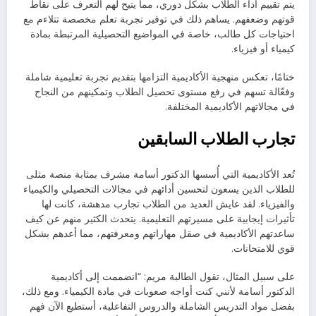
يتم تقييم أداء الطلاب بشكل دوري، مما يتيح لهم التعرف على نقاط
قوتهم وضعفهم. يساهم ذلك في توفير تجربة تعلم مخصصة تتلاءم مع
احتياجات كل طالب، خاصة في المواضيع التحصيلية المرتبطة بمادة
كيمياء أو فيزياء.
ختامًا، تعكس منهجية الأكاديمية التزامها بتقديم تجربة تعليمية شاملة
وفعّالة تسهم في رفع مستوى تحصيل الطلاب وتمكينهم من النجاح
في مجالاتهم الأكاديمية المختلفة.
تجارب الطلاب السابقين
تُعد الأكاديمية التي أُسسها الدكتور أسامة مشرف بمثابة منصة مثلى
للطلاب الذين يسعون لتحسين أدائهم في مجالات التحصيلي والكيمياء
والفيزياء. لقد عايش العديد من الطلاب تجارب مدهشة، كانت لها
تأثيرات إيجابية على مسيرتهم التعليمية. يتحدث الكثير منهم عن كيف
ساعدتهم الأكاديمية في صقل مهاراتهم ومعرفتهم، مما أعدهم بشكل
قوي للامتحانات.
على سبيل المثال، تقول الطالبة مريم: “انضممت إلى أكاديمية
الدكتور أسامة لأنني كنت أواجه صعوبات في مادة الكيمياء. ومع ذلك،
بفضل مواد التدريس الشاملة والدروس التفاعلية، أستطيع الآن فهم