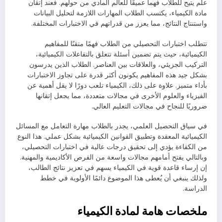
علم يتيح للطلاب فهماً عميقًا للعالم المادي من حولهم. فعند إتقان
مادة الكيمياء، يكتسب الطلاب المهارات اللازمة لتحليل البيانات
واستنتاج النتائج، مما يعزز من قدراتهم في الاختبارات المختلفة.
تتطلب اختبارات التحصيلي من الطلاب فهمًا متقنًا للمفاهيم
الكيميائية، حيث يتم تضمين أسئلة تتعلق بالتفاعلات الكيميائية،
التركيب الجزيئي، والعلاقات بين العناصر. الطلاب الذين يدرسون
بشكل جيد هذه المفاهيم يكونون أكثر قدرة على تجاوز الاختبارات
بأداء متميز. علاوة على ذلك، الكيمياء تلعب دورًا لا يقل أهمية عن
الفيزياء والعلوم الأخرى في مجالات متعددة، مما يجعل إتقانها
ضروريًا للنجاح في مجالات التعليم العالي.
في سياق التحصيل العلمي، يجدر بالطلاب مهارة التعامل مع المسائل
الكيميائية المعقدة وتطبيق القوانين الكيميائية بشكل عملي. هذا النوع
من الكفاءة يؤدي إلى تحقيق درجات عالية في اختبارات التحصيلي،
وبالتالي يفتح أمامهم مجالات واسعة من الفرص الأكاديمية والمهنية.
إن إرساء قاعدة قوية في الكيمياء يسهم في تعزيز نتائج الطالب،
ولذلك ينبغي أن يُعطى هذا الموضوع دائمًا الأولوية في خطط
الدراسة.
ملخصات هامة لمادة الكيمياء