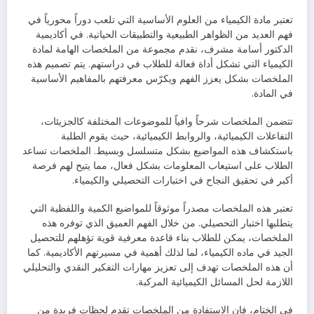
تعتبر مادة الكيمياء من العلوم الأساسية التي تلعب دوراً محورياً في
فهم العديد من الظواهر الطبيعية والتطبيقات الحياتية. في أكاديمية
الدكتور أسامة مشرف، نقدم مجموعة من الملخصات الهامة لمادة
الكيمياء التي تشكل أداة فعالة للطلاب في دراستهم. يتم تصميم هذه
الملخصات بشكل يعزز الفهم ويكرّس معرفتهم بالمفاهيم الأساسية
في المادة.
تتضمن الملخصات شرحاً وافياً للموضوعات المختلفة كالجزيئات،
التفاعلات الكيميائية، والروابط الكيميائية، حيث يقوم الطلبة
باستكشاف هذه المواضيع بشكل متسلسل وبسيط. الملخصات تساعد
الطلاب على استيعاب المعلومات بشكل فعال، مما يتيح لهم فرصة
أكبر في تحقيق النجاح في اختبارات التحصيلي والكيمياء.
تعتبر هذه الملخصات مصدراً موثوقاً للمواضيع الكمية واللفظية التي
يتطلبها اختبار التحصيلي. من خلال الفهم العميق الذي توفره هذه
الملخصات، يمكن للطلاب بناء قاعدة معرفية قوية تؤهلهم للتحصيل
الجيد في ماده الكيمياء، لما لذلك أهمية في مسيرتهم الأكاديمية. كما
أن هذه الملخصات تهدف إلى تعزيز مهارات التفكير النقدي والتحليلي
اللازمة لحل المسائل الكيميائية المركبة.
في الختام، فإن الاستفادة من الملخصات تقدم لحظات فريدة من