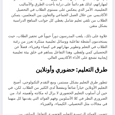
لمهاراتهم، لذلك هم دائماً على دراية بأحدث الطرق والأساليب
التعليمية، الأمر الذي ينعكس على مستوى الطلاب في التحصيل
الأكاديمي. من خلال العمل الجماعي والتعاون بين المعلمين، يتمكن
الطلاب من تلقي تعليم شامل يغطي كل جوانب المناهج الدراسية
بشكل متقن.
علاوة على ذلك، يلعب المدرسون دوراً حيوياً في تحفيز الطلاب، حيث
يستخدمون أنشطة تفاعلية ووسائل تعليمية مبتكرة تعزز من رغبة
الطلاب في التعلم وتطوير مهاراتهم في كيمياء وفيزياء، فضلاً عن
التحصيلي كمي ولفظي. وهذا التفاعل يساهم في خلق بيئة تعليمية
إيجابية تشجع على الأداء الأكاديمي العالي.
طرق التعليم: حضوري وأونلاين
تتطور طرق التعليم بشكل مستمر، ومع التقدم التكنولوجي، أصبح
التعليم الأونلاين خياراً شائعاً ومفضلاً لدى الكثير من الطلاب. لكن، في
حين أن أسلوب التعليم الحضوري لا يزال له مكانته وأهميته. لذا، من
الضروري النظر في كلا الأسلوبين وفهم الفوائد التي يقدمها كل منهما
في مجالات مثل التحصيلي، الكيمياء، والفيزياء.
تتضمن الفوائد الرئيسية للتعليم الحضوري التفاعل المباشر بين