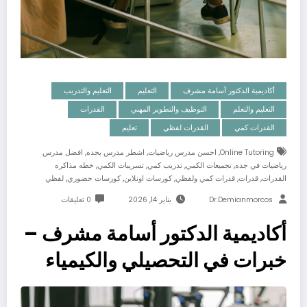
أكاديمية الدكتور أسامة مشرف
التعليم
التعليم والتدريب
التعليم والتعلم
التوظيف والتطوير المهني
القدرات
القدرات كمي
القدرات لفظي
تعليم
,
,
,
Online Tutoring
احسن مدرس رياضيات
اشطر مدرس بجده
افضل مدرس
,
,
,
,
رياضيات في جده
تجميعات الكمي
تدريب كمي
تسريبات الكمي
خطه مذاكره
,
,
,
,
,
القدرات
قدرات
قدرات كمي ولفظي
كورسات اونلاين
كورسات حضوري
لفظي
Dr.demianmorcos
يناير 14, 2026
0 تعليقات
أكاديمية الدكتور أسامة مشرف –
خبرات في التحصيلي والكيمياء