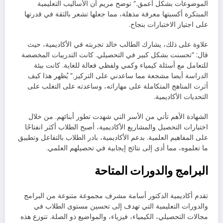
الموضوعات بشكل أعمق.” توضح مريم أن الأساليب التعليمية
المبتكرة أكسبتها معرفة مذهلة، مما جعلها تشعر بالثقة في قدرتها
على اجتياز الاختبارات بنجاح.
علاوة على ذلك، يشارك الطالب خالد تجربته في الأكاديمية، حيث
قال: “تحسنت بشكل كبير في التحصيلي. كانت التدريبات المخصصة
للتعامل مع أسئلة كيمياء وكمي ولفظي فعالة للغاية. كانت بيئة
الدراسة أيضا مشجعة مما ساعدني على التركيز.” يُظهر هذا كيف
أثرت المناهج المتكاملة على مهاراته، وساعدته على التغلب على
التحديات الأكاديمية.
الشهادة الأهم تأتي من الأسر التي شهدت تطور أبنائهم. من خلال
اختبارات التحصيل والمشاريع الأكاديمية، أصبح الطلاب أكثر انفتاحًا
على المفاهيم العلمية. بدعم الأكاديمية، بادر الطلاب بالتفاعل وتطبيق
ما تعلموه، مما أدى إلى نتائج إيجابية في تحصيلهم العلمي.
البرامج والدورات المتاحة
تقدم أكاديمية الدكتور أسامة مشرف مجموعة متنوعة من البرامج
والدورات التعليمية التي تهدف إلى تحسين مستوى الطلاب في
مجالات التحصيلي، الكيمياء، فيزياء، والمواضيع ذو الصلة. تتوزع هذه