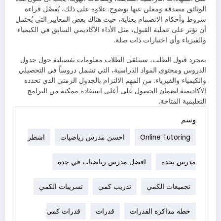
الوثائق مصدقة ومعلن عنها بوضوح. علاوة على ذلك، يُفضّل قراءة
شروط وأحكام الانضمام بعناية، حيث هناك بعض المعايير التي يُحتمل
أن تؤثر على عملية القبول، مثل الأداء الأكاديمي السابق في الكيمياء
والفيزياء وأي اختبارات ذات صلة.
بمجرد قبول الطلب، سيتلقى الطلاب معلومات تفصيلية حول جدول
الدروس ومحتوى المواد الدراسية، التي تشمل دروساً في التحصيلي
والكيمياء والفيزياء. من المهم الالتزام بالجدول الزمني الذي تحدده
الأكاديمية لضمان الحصول على أعلى استفادة ممكنة من البرامج
التعليمية المتاحة.
وسم
Online Tutoring
احسن مدرس رياضيات
اشطر
مدرس بجده
افضل مدرس رياضيات في جده
تجميعات الكمي
تدريب كمي
تسريبات الكمي
خطه مذاكره القدرات
قدرات
قدرات كمي