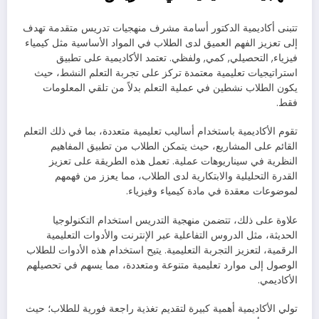
تتبنى أكاديمية الدكتور أسامة مشرف منهجيات تدريس متقدمة تهدف
إلى تعزيز الفهم العميق لدى الطلاب في المواد الأساسية مثل كيمياء
فيزياء, التحصيلي, كمي, ولفظي. تعتمد الأكاديمية على تطبيق
استراتيجيات تعليمية معتمدة تركز على تجربة التعلم النشط، حيث
يكون الطلاب نشطين في عملية التعلم بدلاً من تلقي المعلومات
فقط.
تقوم الأكاديمية باستخدام أساليب تعليمية متعددة، بما في ذلك التعلم
القائم على المشاريع، حيث يتمكن الطلاب من تطبيق المفاهيم
النظرية في سيناريوهات عملية. تعمل هذه الطريقة على تعزيز
القدرة التحليلية والابتكارية لدى الطلاب، مما يعزز من فهمهم
لموضوعات معقدة في مادة كيمياء وفيزياء.
علاوة على ذلك، تتضمن منهجية التدريس استخدام التكنولوجيا
الحديثة، مثل الدروس التفاعلية عبر الإنترنت والأدوات التعليمية
الرقمية، لتعزيز التجربة التعليمية. يتيح استخدام هذه الأدوات للطلاب
الوصول إلى موارد تعليمية متنوعة ومتعددة، مما يسهم في تحصيلهم
الأكاديمي.
تولي الأكاديمية أهمية كبيرة لتقديم تغذية راجعة فورية للطلاب؛ حيث