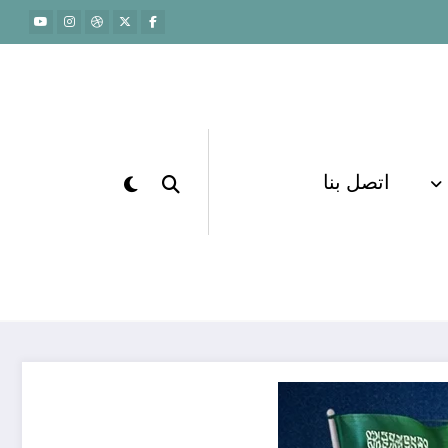
اتصل بنا
الرئيسية
القدرات لفظي
وصي في الفيزياء ودوره في تعزيز مستوى الطلاب في
السعودية 0571127384