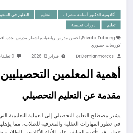
أكاديمية الدكتور أسامة مشرف
التعليم
التعليم في السعو
تعليم
دورات تعليمية
,
,
,
Private Tutoring
احسن مدرس رياضيات
اشطر مدرس بجده
افض
كورسات حضوري
Dr.demianmorcos
فبراير 12, 2026
0 تعليقات
أهمية المعلمين التحصيليين
مقدمة عن التعليم التحصيلي
يشير مصطلح التعليم التحصيلي إلى العملية التعليمية التي 
في تطور المهارات العقلية والمعرفية للطلاب، مما يؤهله
تتجلى في تأثيره المباشر على الأداء الأكاديمي للطلاب، 