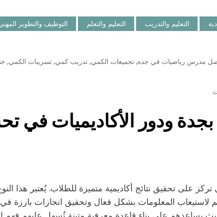
دية
التعليم والتدريب
التعليم والتعلم
التوظيف والتطوير المهني
,
,
,
,
ل مدرس رياضيات في جده
تجميعات الكمي
تدريب كمي
تسريبات الكمي
خط
 بجدة ودور الأكاديميات في تح
تركز على تحقيق نتائج أكاديمية متميزة للطلاب. يُعتبر هذا النو
م لاستيعاب المعلومات بشكل فعال وتحقيق انجازات بارزة في مخ
حيث يساعدهم على بناء قاعدة معرفية متينة تُسهل عليهم فهم ال