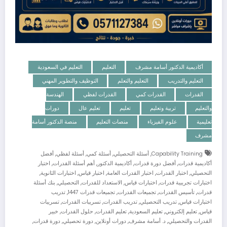
أكاديمية الدكتور أسامة مشرف
التعليم
التعليم في السعودية
التعليم والتدريب
التعليم والتعلم
التوظيف والتطوير المهني
القدرات
القدرات كمي
القدرات لفظي
الهندسة
والتعليم
تربية وتعليم
تعليم
تعليم عال
دورات
تعليمية
علوم الفيزياء
منصات التعليم
منصة الدكتور أسامة
مشرف
,
,
,
,
Capability Training
أسئلة التحصيلي
أسئلة كمي
أسئلة لفظي
أفضل
,
,
,
,
أكاديمية قدرات
أفضل دورة قدرات
أكاديمية الدكتور
أهم أسئلة القدرات
اختبار
,
,
,
,
,
التحصيلي
اختبار القدرات
اختبار القدرات العامة
اختبار قياس
اختبارات الثانوية
,
,
,
,
اختبارات تجريبية قدرات
اختبارات قياس
الاستعداد للقدرات
التحصيلي
بنك أسئلة
,
,
,
,
قدرات
تأسيس القدرات
تجميعات القدرات
تجميعات قدرات 1447
تدريب
,
,
,
,
اختبارات قياس
تدريب التحصيلي
تدريب القدرات
تسريبات القدرات
تسريبات
,
,
,
,
,
قياس
تعليم إلكتروني
تعليم السعودية
تعليم القدرات
حلول القدرات
خبير
,
,
,
,
,
القدرات والتحصيلي
د. أسامة مشرف
دورات أونلاين
دورة تحصيلي
دورة قدرات