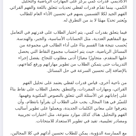
الأكاديمي. قدرات كمي يركز على المهارات الرياضية والتحليل
الكمي، بينما تقدّم قدرات لفظي تحديات تتعلق باللغة والفهم القرائي.
الفهم الجيد لكلا القسمين يسهم في تحسين الأداء العام للطالب
ويُعتبر تحديًا مهمًا لا بد من التطرق له.
فيما يتعلق بقدرات كمي، يتم اختبار الطلاب على قدرتهم في التعامل
مع المفاهيم العددية، مثل الحسابات الأساسية، والجبر، والهندسة.
يُحسب نتيجة هذا القسم بناءً على أداء الطالب في مجموعة من
المسائل الرياضية، حيث يتم احتساب مجموع النقاط التي يحصل
عليها المتقدم، متجاوزًا معيارًا أدنى مطلوب للنجاح. يفضل إجراء
التدريبات حتى يتمكن الطلاب من تطوير مهاراتهم ورفع كفاءتهم،
بالإضافة إلى تحسين السرعة في حل المسائل.
من ناحية أخرى، قياس قدرات لفظي يعتمد على تحليل الفهم
القرائي، ومهارات المفردات، والتنطق. يحصل الطلاب على نقاط بناءً
على إجاباتهم عن الأسئلة التي تتعلق بالنصوص المكتوبة وفهمها.
للتميّز في هذا المجال، يجب على الطلاب أن يقرأوا بانتظام، وأن
يتعرفوا على معاني الكلمات الجديدة، ويعملوا على تطوير أساليب
الفهم والتحليل. هناك كذلك موارد متنوعة، مثل اختبارات تجريبية
ومصادر تعليمية، تفيد في تطوير الاستعداد للامتحانات.
مع الممارسة الدؤوبة، يمكن للطلاب تحسين أدائهم في كلا المجالين،