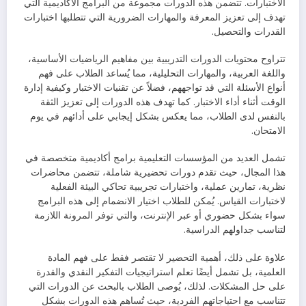
الاختبارات. تتضمن هذه الدورات مجموعة من البرامج الأكاديمية التي
تهدف إلى تعزيز المعرفة والمهارات الضرورية التي تتطلبها اختبارات
القدرات والتحصيل.
تتراوح محتويات الدورات التدريبية بين مفاهيم الرياضيات الأساسية،
واللغة العربية، والمهارات التحليلية، مما يُساعد الطلاب على فهم
أنواع الأسئلة التي قد تواجههم، فضلاً عن تقنيات الاختبار وكيفية إدارة
الوقت أثناء أداء الاختبار. كما تهدف هذه الدورات إلى تعزيز الثقة
بالنفس لدى الطلاب، مما يعكس بشكل إيجابي على أدائهم في يوم
الامتحان.
تشمل العديد من المؤسسات التعليمية برامج أكاديمية متخصصة في
هذا المجال، حيث تقدم دورات تحضيرية شاملة، تتضمن محاضرات
نظرية، تمارين عملية، واختبارات تجريبية تحاكي البيئة الفعلية
لاختبارات القياس. يُمكن للطلاب اختيار الانضمام إلى هذه البرامج
سواء بشكل حضوري أو عبر الإنترنت، والتي توفر المرونة اللازمة
لتناسب جداولهم الدراسية.
علاوة على ذلك، أهمية التحضير لا تقتصر فقط على فهم المادة
العلمية، بل تشمل أيضًا تعلم استراتيجيات التفكير النقدي والقدرة
على حل المشكلات. لذلك، يُوصى الطلاب بالبحث عن الدورات التي
تتناسب مع احتياجاتهم الفردية، حيث تُساهم هذه الدورات بشكل