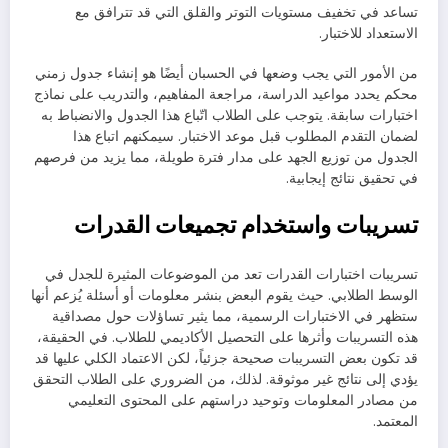
تساعد في تخفيف مستويات التوتر والقلق التي قد تترافق مع
الاستعداد للاختبار.
من الأمور التي يجب وضعها في الحسبان أيضًا هو إنشاء جدول زمني
محكم يحدد مواعيد الدراسة، مراجعة المفاهيم، والتدريب على نماذج
اختبارات سابقة. يتوجب على الطلاب اتّباع هذا الجدول والانضباط به
لضمان التقدم المطلوب قبل موعد الاختبار. سيمكنهم اتباع هذا
الجدول من توزيع الجهد على مدار فترة طويلة، مما يزيد من فرصهم
في تحقيق نتائج إيجابية.
تسريبات واستخدام تجميعات القدرات
تسريبات اختبارات القدرات تعد من الموضوعات المثيرة للجدل في
الوسط الطلابي. حيث يقوم البعض بنشر معلومات أو أسئلة يُزعم أنها
ستظهر في الاختبارات الرسمية، مما يثير تساؤلات حول مصداقية
هذه التسريبات وأثرها على التحصيل الأكاديمي للطلاب. في الحقيقة،
قد تكون بعض التسريبات صحيحة جزئياً، لكن الاعتماد الكلي عليها قد
يؤدي إلى نتائج غير موثوقة. لذلك، من الضروري على الطلاب التحقق
من مصادر المعلومات وتوحيد دراستهم على المحتوى التعليمي
المعتمد.