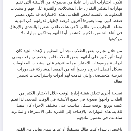
تتكون اختبارات القدرات عادةً من مجموعة من الأسئلة التي تقيم
مهارات التفكير النقدي، حل المشكلات، والقدرة على فهم واستيعاب
المعلومات. بالنسبة لبعض الطلاب، هذه الاختبارات قد تكون مصدر
ضغط كبير، بينما يعتبرها آخرون فرصة لإظهار قدراتهم. في النهاية،
تختلف التجارب من طالب لآخر. هناك طلاب شعروا بالتحدي والإرهاق
في أثناء التحضير، لكنهم اكتشفوا أيضًا أنهم يمتلكون مهارات لا
يدركونها.
من خلال تجارب بعض الطلاب، نجد أن التنظيم والإعداد الجيد كان
لهما تأثير كبير على أدائهم. بعض الطلاب قاموا بتخصيص وقت يومي
لدراسة موضوعات الاختبار، مما ساعدهم على استيعاب المعلومات
بشكل أفضل. آخرون وجدوا أنه من المفيد المشاركة في دورات
تدريبية متخصصة، والتي قدمت لهم أدوات واستراتيجيات تحضير
فعالة.
نصيحة أخرى تتعلق بتقنية إدارة الوقت خلال الاختبار. الكثير من
الطلاب واجهوا صعوبة في جميع الأسئلة في الوقت المحدد، لذا تعلم
كيفية توزيع الوقت بشكل مناسب على مختلف الأجزاء كان مفيدًا
للغاية. هذه المهارات، بالإضافة إلى القدرة على الاسترخاء والمثابرة،
ساهمت في تحسين نتائجهم.
باختصار، سواء كنت طالبًا مستقبلًا أو غيرها ممن يعاني من القلق