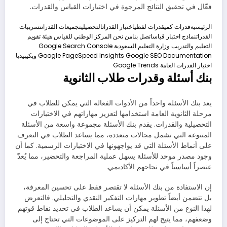
فعّال في تحقيق النتائج المرجوة في اختبارات القياس والقدرات.
الرئيسية
قدرات كمي
قدرات لفظي
اختبار القدرات
التحصيلي
تجميعات القدرات
تسريبات
القدرات
نماذج اختبار قياس
اتصل بنا
من نحن
المركز الوطني للقياس
هيئة تقويم
التعليم والتدريب
وزارة التعليم السعودية
Google Search Console
Google SEO Documentation
Google PageSpeed Insights
ويكيبيديا
اختبار القدرات العامة
Google Trends
بنك أسئلة وقدرات طلاب الثانوية
يعد بنك الأسئلة واحداً من الأدوات الفعالة التي يمكن للطلاب في
مرحلة الثانوية العامة استخدامها لتعزيز مهاراتهم في الاختبارات
التحصيلية والقدرات. يقدم بنك الأسئلة مجموعة واسعة من الأسئلة
المتنوعة التي تشمل مجالات متعددة، مما يساعد الطلاب في التعرف
على أنماط الأسئلة التي قد يواجهونها في الاختبارات الرسمية. كما أن
وجود مصدر موحد للأسئلة يسهل عملية المراجعة والتحضير، مما يُعدّ
عنصراً أساسياً في نجاحهم الأكاديمي.
إن الاستفادة من بنك الأسئلة لا تقتصر فقط على تحسين المعرفة،
بل تتضمن أيضاً تطوير مهارات التفكير النقدي والتحليلي. فالتعرض
لهذا النوع من الأسئلة يمكن أن يساعد الطلاب في تحديد نقاط قوتهم
وضعفهم، مما يتيح لهم التركيز على الموضوعات التي تحتاج إلى