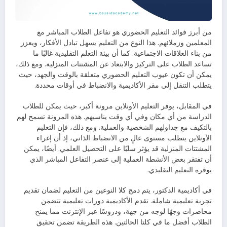
من أبرز فوائد التعليم الحضوري هو تفاعل الطلاب المباشر مع
المعلمين وزملائهم. هذا النوع من التعليم يسهل تبادل الأفكار، ويعزز
من بناء العلاقات الاجتماعية. كما أن بيئة التعلم التقليدية غالبًا ما
تساعد الطلاب على التركيز والابتعاد عن المشتتات المنزلية. ومع ذلك،
يمكن أن تكون عيوب التعليم الحضوري متعلقة بالوقت والجهد، حيث
يتطلب التنقل إلى مقر الأكاديمية والانضباط في أوقات محددة.
في المقابل، يوفر التعليم الأونلاين مرونة أكبر، حيث يمكن للطلاب
الدراسة من أي مكان وفي أي وقت يناسبهم. هذه المرونة تسمح لهم
بالتكيف مع جداولهم الشخصية والعملية. ومع ذلك، فإن التعليم
الأونلاين يتطلب مستوى عالٍ من الانضباط الذاتي، إذ أن إغراء
المشتتات المنزلية قد يؤثر سلبًا على التحصيل العلمي. أيضًا، يمكن
أن تفتقر بعض الأنشطة العملية إلى عنصر التفاعل المباشر الذي
يوفره التعليم التقليدي.
في أكاديمية الدكتور، يتم دمج كلا النوعين من التعليم لضمان تقديم
تجربة تعليمية شاملة. تقدم الأكاديمية دورات تعليمية تتضمن
محاضرات وجهًا لوجه من جهة، ودروسًا عبر الإنترنت مما يمنح
الطلاب أفضل ما في كلتا الحالتين. هذه الطريقة تضمن تحقيق