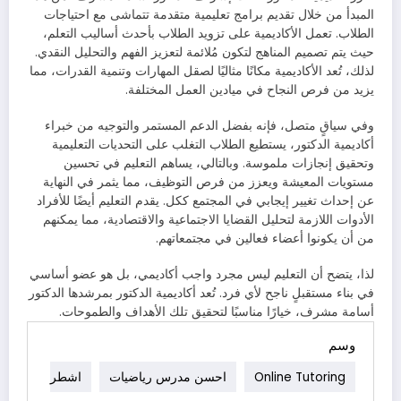
المبدأ من خلال تقديم برامج تعليمية متقدمة تتماشى مع احتياجات
الطلاب. تعمل الأكاديمية على تزويد الطلاب بأحدث أساليب التعلم،
حيث يتم تصميم المناهج لتكون مُلائمة لتعزيز الفهم والتحليل النقدي.
لذلك، تُعد الأكاديمية مكانًا مثاليًا لصقل المهارات وتنمية القدرات، مما
يزيد من فرص النجاح في ميادين العمل المختلفة.
وفي سياقٍ متصل، فإنه بفضل الدعم المستمر والتوجيه من خبراء
أكاديمية الدكتور، يستطيع الطلاب التغلب على التحديات التعليمية
وتحقيق إنجازات ملموسة. وبالتالي، يساهم التعليم في تحسين
مستويات المعيشة ويعزز من فرص التوظيف، مما يثمر في النهاية
عن إحداث تغيير إيجابي في المجتمع ككل. يقدم التعليم أيضًا للأفراد
الأدوات اللازمة لتحليل القضايا الاجتماعية والاقتصادية، مما يمكنهم
من أن يكونوا أعضاء فعالين في مجتمعاتهم.
لذا، يتضح أن التعليم ليس مجرد واجب أكاديمي، بل هو عضو أساسي
في بناء مستقبلٍ ناجح لأي فرد. تُعد أكاديمية الدكتور بمرشدها الدكتور
أسامة مشرف، خيارًا مناسبًا لتحقيق تلك الأهداف والطموحات.
وسم
Online Tutoring
احسن مدرس رياضيات
اشطر