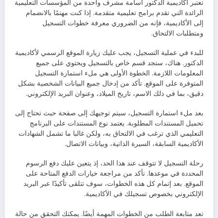
تعتبر أكاديمية الدكتور أسامة مشرف واحدة من المؤسسات التعليمية
الرائدة التي تقدم برامج تعليمية متقدمة. إذا كنت مهتمًا بالانضمام
إلى الأكاديمية، فإنه من الضروري معرفة خطوات التسجيل
ومتطلبات الالتحاق.
للبدء في عملية التسجيل، يجب عليك زيارة الموقع الرسمي لأكاديمية
الدكتور. هناك، ستجد قسم خاص بالتسجيل ويحتوي على جميع
المعلومات اللازمة. الخطوة الأولى هي ملء استمارة التسجيل
المتوفرة على الموقع. تأكد من إدخال جميع البيانات الشخصية بشكل
دقيق، بما في ذلك الاسم، تاريخ الميلاد، وعنوان البريد الإلكتروني.
بعد ملء استمارة التسجيل، سيتم توجيهك إلى صفحة حيث تحتاج إلى
تحميل المستندات المطلوبة. يعتمد نوع المستندات على البرنامج
التعليمي الذي ترغب في الالتحاق به، ولكن غالبا ما تشمل الشهادات
الأكاديمية السابقة، السيرة الذاتية، وبيانات الاتصال.
رحلة التسجيل لا تتوقف عند هذا الحد، إذ يتعين عليك دفع الرسوم
المحددة في موعدها. تأكد من مراجعة خيارات الدفع المتاحة على
الموقع. بعد إتمام كل هذه الخطوات، سوف تتلقى تأكيدًا عبر البريد
الإلكتروني بخصوص تسجيلك في الأكاديمية.
تعد متابعة الطلب من الخطوات المهمة أيضًا. يمكنك التحقق من حالة