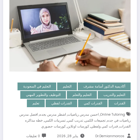
أكاديمية الدكتور أسامة مشرف
التعليم
التعليم في السعودية
التعليم والتدريب
التعليم والتعلم
التوظيف والتطوير المهني
القدرات
القدرات كمي
القدرات لفظي
تعليم
,
,
,
Online Tutoring
احسن مدرس رياضيات
اشطر مدرس بجده
افضل مدرس
,
,
,
,
رياضيات في جده
تجميعات الكمي
تدريب كمي
تسريبات الكمي
خطه مذاكره
,
,
,
القدرات
قدرات كمي ولفظي
كورسات اونلاين
كورسات حضوري
Dr.demianmorcos
يناير 28, 2026
0 تعليقات