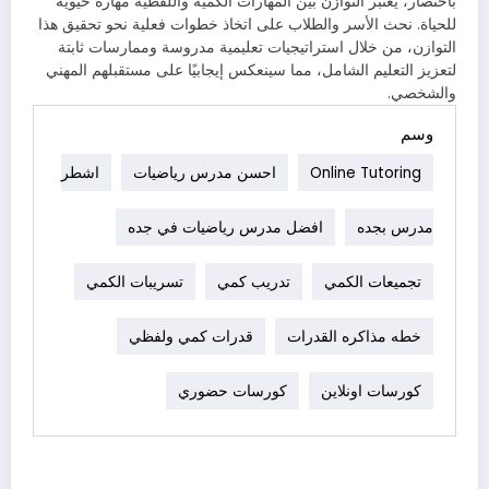
باختصار، يعتبر التوازن بين المهارات الكمية واللفظية مهارة حيوية
للحياة. نحث الأسر والطلاب على اتخاذ خطوات فعلية نحو تحقيق هذا
التوازن، من خلال استراتيجيات تعليمية مدروسة وممارسات ثابتة
لتعزيز التعليم الشامل، مما سينعكس إيجابيًا على مستقبلهم المهني
والشخصي.
وسم
Online Tutoring
احسن مدرس رياضيات
اشطر
مدرس بجده
افضل مدرس رياضيات في جده
تجميعات الكمي
تدريب كمي
تسريبات الكمي
خطه مذاكره القدرات
قدرات كمي ولفظي
كورسات اونلاين
كورسات حضوري