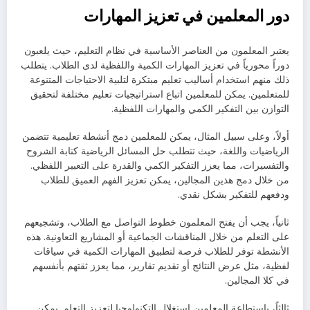
دور المعلمين في تعزيز المهارات
يعتبر المعلمون من العناصر الأساسية في نظام التعليم، حيث يلعبون
دوراً محورياً في تعزيز المهارات الكمية واللفظية لدى الطلاب. يتطلب
ذلك منهم استخدام أساليب تعليم مبتكرة لتلبية الاحتياجات المتنوعة
للمتعلمين. يمكن للمعلمين اتباع استراتيجيات تعليم مختلفة لتحقيق
التوازن بين التفكير الكمي والمهارات اللفظية.
أولاً، وعلى سبيل المثال، يمكن للمعلمين دمج أنشطة تعليمية تتضمن
الرياضيات واللغة، حيث تتطلب حل المسائل الرياضية كتابة الشروح
والتفسيرات، مما يعزز التفكير الكمي والقدرة على التعبير اللفظي.
من خلال دمج هذين المجالين، يمكن تعزيز الفهم العميق للطلاب
ودفعهم للتفكير بشكل نقدي.
ثانياً، يجب أن يفتح المعلمون خطوط التواصل مع الطلاب، وتشجيعهم
على التعلم من خلال المناقشات الجماعية أو المشاريع التعاونية. هذه
الأنشطة توفر للطلاب فرصة لتطبيق المهارات الكمية في سياقات
لفظية، مثل عرض النتائج أو تقديم تقارير، مما يعزز ثقتهم بأنفسهم
في كلا المجالين.
ثالثاً، باستطاعة المعلمين استغلال التكنولوجيا لتعزيز التعلم. يمكن