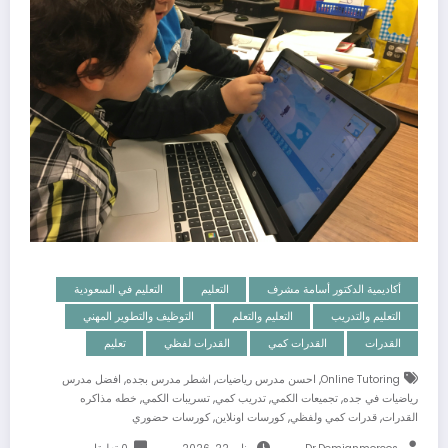
أكاديمية الدكتور أسامة مشرف
التعليم
التعليم في السعودية
التعليم والتدريب
التعليم والتعلم
التوظيف والتطوير المهني
القدرات
القدرات كمي
القدرات لفظي
تعليم
,
,
,
Online Tutoring
احسن مدرس رياضيات
اشطر مدرس بجده
افضل مدرس
,
,
,
,
رياضيات في جده
تجميعات الكمي
تدريب كمي
تسريبات الكمي
خطه مذاكره
,
,
,
القدرات
قدرات كمي ولفظي
كورسات اونلاين
كورسات حضوري