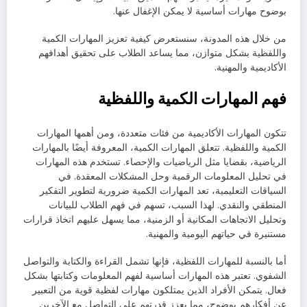
بوضوح مهارات أساسية لا يمكن الإغفال عنها.
من خلال هذه المدونة، سنستعرض كيفية تعزيز المهارات الكمية
واللفظية بشكل متوازن، مما يساعد الطلاب على تحقيق أهدافهم
الأكاديمية والمهنية.
فهم المهارات الكمية واللفظية
تتكون المهارات الأكاديمية من فئات متعددة، ومن أهمها المهارات
الكمية واللفظية. تتعلق المهارات الكمية، المعروفة أيضًا بالمهارات
الرياضية، بقضايا مثل الرياضيات والإحصاء. تستخدم هذه المهارات
في تحليل المعلومات الرقمية وحل المشكلات المعقدة. في
السياقات التعليمية، تعد المهارات الكمية ضرورية لتطوير التفكير
المنطقي والنقدي. لهذا السبب، تسهم في فهم الطلاب للبيانات
وتحليل الاتجاهات المكانية أو الزمنية، مما يسهل عليهم اتخاذ قرارات
مستنيرة في حياتهم اليومية والمهنية.
أما بالنسبة للمهارات اللفظية، فإنها تشمل القراءة والكتابة والتواصل
الشفوي. تعتبر هذه المهارات أساسية لفهم المعلومات وكتابتها بشكل
فعال. يتمكن الأفراد الذين يمتلكون مهارات لفظية قوية من التعبير
عن أفكارهم بوضوح، مما يعزز قدرتهم على التواصل مع الآخرين