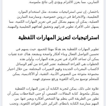
التمارين، مما يعزز الالتزام ويؤدي إلى نتائج ملموسة.
باختصار، إن تبني استراتيجيات متعددة، مثل استخدام الموارد
التعليمية، والانخراط في دروس خصوصية، وممارسة التمارين
العملية، يمكن أن يسهم بشكل كبير في تعزيز المهارات الكمية، مما
يسهل على الأفراد تطوير قدراتهم وتحقيق أهدافهم التعليمية والمهنية.
استراتيجيات لتعزيز المهارات اللفظية
تطوير المهارات اللفظية يعد هدفًا مهمًا للجميع، حيث يسهم في
تحسين التواصل الفعال وبناء أفكار واضحة ومقنعة. هناك عدة تقنيات
يمكن أن تساعد الأفراد في تعزيز هذه المهارات، وأولى هذه
الخطوات هي القراءة المنتظمة. تعتبر القراءة من أهم الوسائل
لاكتساب المفردات الجديدة وفهم التعبيرات المختلفة. من خلال اختيار
مجموعة متنوعة من النصوص الأدبية، التقنية، أو الأكاديمية، يمكن
للمتعلم توسيع مدراكه اللغوية ورفع مستوى فهمه.
علاوة على ذلك، يمكن لتجربة الكتابة أن تعزز المهارات اللفظية
بشكل ملحوظ. كتابة المقالات، القصص، أو حتى الملاحظات يمكن أن
تطور من الطريقة التي ينظم بها الشخص أفكاره ويعبر عنها. من
المهم ممارسة الكتابة بانتظام، التركيز على القواعد اللغوية، وتجنب