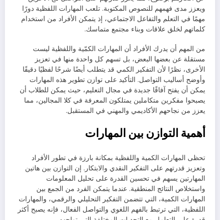
ويعزز مدى فهمهم للنصوص المكتوبة. تلعب المهارات اللفظية دورًا
مهمًا في التعلم والتفاعل الاجتماعي، إذ يتمكن الأفراد من استخدام
كلماتهم لخلق علاقات وبناء مجتمع متماسك.
من المهم أن يدرك الأفراد أن المهارات الكمّية واللفظية ليست
مستقلة عن بعضها البعض، بل تسهم كل واحدة منها في تعزيز
الأخرى، نظرًا لأن التفكير الكمي قد يتطلب أيضًا شرحًا لفظيًا دقيقًا
وأوضح أساليب التواصل. التأكيد على توازن تطوير هذه المهارات
يمكن أن يفتح آفاقًا جديدة في مجال التعليم، حيث يمكن للطلاب أن
يصبحوا مفكرين متكاملين يمتلكون المعرفة في كلا المجالين، مما
يعزز من نجاحهم الأكاديمي والمهني في المستقبل.
أهمية التوازن بين المهارات
تحظى المهارات الكمية واللفظية بمكانة بارزة في تطور الأفراد
وتعزيز قدرتهم على التفكير النقدي والابتكار. إن التوازن بين هاتين
المهارتين يسهم في تحسين القدرة على تحليل المعلومات
واستخلاص النتائج المنطقية. عندما يتمكن الفرد من الجمع بين
المهارات الكمية، التي تتضمن التفكير التحليلي والرقمي، والمهارات
اللفظية، التي ترتبط بالفهم اللغوي والتواصل الفعال، فإنه يصبح أكثر
قدرة على التعامل مع التحديات المختلفة التي تواجهه.