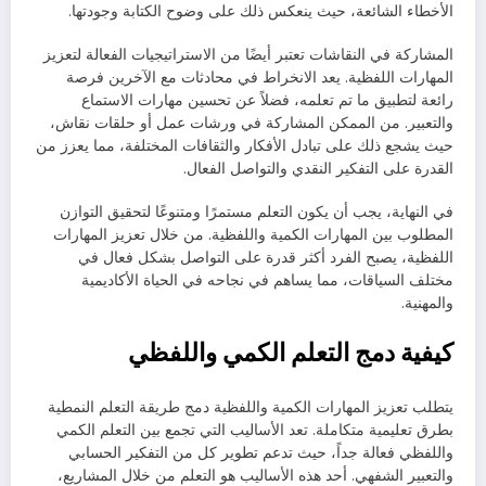
الأخطاء الشائعة، حيث ينعكس ذلك على وضوح الكتابة وجودتها.
المشاركة في النقاشات تعتبر أيضًا من الاستراتيجيات الفعالة لتعزيز
المهارات اللفظية. يعد الانخراط في محادثات مع الآخرين فرصة
رائعة لتطبيق ما تم تعلمه، فضلاً عن تحسين مهارات الاستماع
والتعبير. من الممكن المشاركة في ورشات عمل أو حلقات نقاش،
حيث يشجع ذلك على تبادل الأفكار والثقافات المختلفة، مما يعزز من
القدرة على التفكير النقدي والتواصل الفعال.
في النهاية، يجب أن يكون التعلم مستمرًا ومتنوعًا لتحقيق التوازن
المطلوب بين المهارات الكمية واللفظية. من خلال تعزيز المهارات
اللفظية، يصبح الفرد أكثر قدرة على التواصل بشكل فعال في
مختلف السياقات، مما يساهم في نجاحه في الحياة الأكاديمية
والمهنية.
كيفية دمج التعلم الكمي واللفظي
يتطلب تعزيز المهارات الكمية واللفظية دمج طريقة التعلم النمطية
بطرق تعليمية متكاملة. تعد الأساليب التي تجمع بين التعلم الكمي
واللفظي فعالة جداً، حيث تدعم تطوير كل من التفكير الحسابي
والتعبير الشفهي. أحد هذه الأساليب هو التعلم من خلال المشاريع،