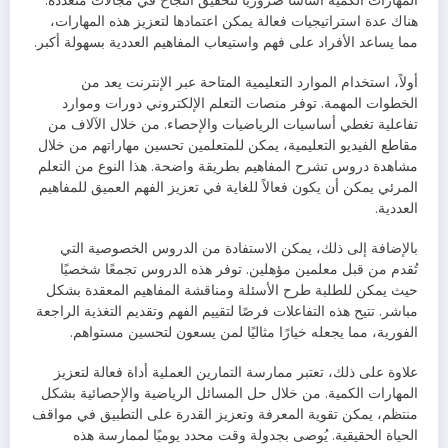
المهارات الكمية أساسًا ضروريًا لتحقيق النجاح في مجالات متعددة.
هناك عدة استراتيجيات فعالة يمكن اعتمادها لتعزيز هذه المهارات،
مما يساعد الأفراد على فهم واستيعاب المفاهيم العددية بسهولة أكبر.
أولاً، استخدام الموارد التعليمية المتاحة عبر الإنترنت يعد من
الخطوات المهمة. توفر منصات التعلم الإلكتروني دورات وموارد
تفاعلية تغطي أساسيات الرياضيات والإحصاء. من خلال الآلاف من
مقاطع الفيديو التعليمية، يمكن للمتعلمين تحسين مهاراتهم من خلال
مشاهدة دروس تشرح المفاهيم بطريقة واضحة. هذا النوع من التعلم
المرئي يمكن أن يكون فعالاً للغاية في تعزيز الفهم العميق للمفاهيم
العددية.
بالإضافة إلى ذلك، يمكن الاستفادة من الدروس الخصوصية التي
تُقدم من قبل معلمين مؤهلين. توفر هذه الدروس تجمعًا شخصيًا
حيث يمكن للطلبة طرح الأسئلة ومناقشة المفاهيم المعقدة بشكل
مباشر. تتيح هذه التفاعلات فرصًا لتقييم الفهم وتقديم التغذية الراجعة
الفورية، مما يجعله خيارًا مثاليًا لمن يسعون لتحسين مستواهم.
علاوة على ذلك، تعتبر ممارسة التمارين العملية أداة فعالة لتعزيز
المهارات الكمية. من خلال حل المسائل الرياضية والإحصائية بشكل
منتظم، يمكن تقوية المعرفة وتعزيز القدرة على التطبيق في مواقف
الحياة الحقيقية. يُوصى بجدولة وقت محدد يوميًا لممارسة هذه