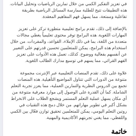
في تعزيز التفكير الكمي من خلال تمارين الرياضيات وتحليل البيانات.
هذه التطبيقات تتيح للطلبة ممارسة المسائل الرياضية بطريقة
تفاعلية وممتعة، مما يسهل فهم المفاهيم المعقدة.
بالإضافة إلى ذلك، تقدم برامج تعليمية متطورة تركز على تعزيز
المهارات اللغوية. هذه البرامج توفر محتوى تعليمياً يغطي مجالات
متعددة من اللغة، بما في ذلك الإملاء، القواعد، والمفردات. من خلال
استخدام هذه البرامج، يمكن للمتعلمين تحسين قدرتهم على التعبير
عن أنفسهم بفعالية ووضوح. كذلك، تعمل هذه الأدوات على تعزيز
الفهم القرائي، مما يسهم في توسيع مدارك الطالب اللغوية.
علاوة على ذلك، تقدم المنصات التعليمية عبر الإنترنت مجموعة
متنوعة من الدورات التي تتناول المواضيع التأهيلية. هذه المنصات
تجمع بين الدروس النظرية والتمارين العملية، مما يعزز تجربة التعلم
الشاملة. كما أن القدرة على الوصول إلى موارد معرفية متنوعة من
أي مكان يسهل عملية التعلم المستمر ويشجع الطلاب على الانخراط
بشكل أكبر في تطوير مهاراتهم. من خلال دمج هذه التقنيات في
روتين التعلم اليومي، يمكن للمتعلمين تحقيق توازن فعّال بين الكمي
واللفظي، مما يغني تجربتهم الأكاديمية والمهنية.
خاتمة