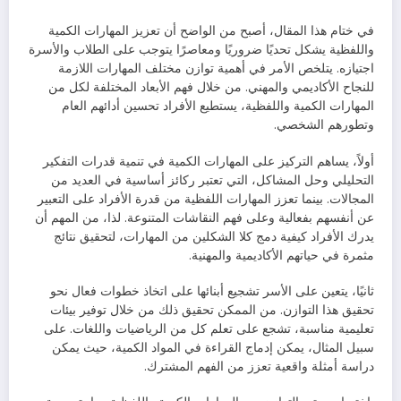
في ختام هذا المقال، أصبح من الواضح أن تعزيز المهارات الكمية
واللفظية يشكل تحديًا ضروريًا ومعاصرًا يتوجب على الطلاب والأسرة
اجتيازه. يتلخص الأمر في أهمية توازن مختلف المهارات اللازمة
للنجاح الأكاديمي والمهني. من خلال فهم الأبعاد المختلفة لكل من
المهارات الكمية واللفظية، يستطيع الأفراد تحسين أدائهم العام
وتطورهم الشخصي.
أولاً، يساهم التركيز على المهارات الكمية في تنمية قدرات التفكير
التحليلي وحل المشاكل، التي تعتبر ركائز أساسية في العديد من
المجالات. بينما تعزز المهارات اللفظية من قدرة الأفراد على التعبير
عن أنفسهم بفعالية وعلى فهم النقاشات المتنوعة. لذا، من المهم أن
يدرك الأفراد كيفية دمج كلا الشكلين من المهارات، لتحقيق نتائج
مثمرة في حياتهم الأكاديمية والمهنية.
ثانيًا، يتعين على الأسر تشجيع أبنائها على اتخاذ خطوات فعال نحو
تحقيق هذا التوازن. من الممكن تحقيق ذلك من خلال توفير بيئات
تعليمية مناسبة، تشجع على تعلم كل من الرياضيات واللغات. على
سبيل المثال، يمكن إدماج القراءة في المواد الكمية، حيث يمكن
دراسة أمثلة واقعية تعزز من الفهم المشترك.