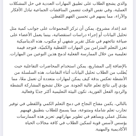
والذي يشجع الطلاب على تطبيق المهارات العددية في حل المشكلات
العملية، وفي نفس الوقت تتضمن المناقشات الجماعية تبادل الأفكار
والآراء، مما يسهم في تحسين الفهم اللفظي.
عند إعداد مشروع، يمكن أن تركز المجموعات على جوانب كمية مثل
تحليل البيانات أو إجراء دراسات استقصائية، بينما يعمل الأعضاء على
صياغة نتائجهم في شكل تقرير شفهي أو مكتوب. هذه الديناميكية
تعزز التعلم المتزامن بين المهارات اللفظية والكميّة، فتوجد قيمة
تعليمية من خلال الممارسة الفعلية لدمج هذين النوعين من المهارات.
بالإضافة إلى المشاريع، يمكن استخدام المحاضرات التفاعلية حيث
يُطلب من الطلاب تحليل البيانات أثناء النقاشات. هذه السلسلة من
الأنشطة تعكس بدقة كيف يمكن لمهارات متعددة أن تعمل معًا، مما
يؤدي إلى نتائج تعلم عالية الجودة. من خلال تشجيع المشاركة النشطة
والردود الفعل الفورية، تكون البيئة التعليمية أكثر جذبًا وفعالية.
بالتالي، يكمن مفتاح النجاح في دمج التعلم الكمي واللفظي في توفير
تجارب تعلم شاملة ومتنوعة، مما يسمح للطلاب بتطبيق فهمهم
بشكل عملي ويساهم في تطوير مهاراتهم. تعزيز هذه الممارسات
يؤسس لأسس قوية لتمكين الطلاب في كافة مجالات الحياة
الأكاديمية والمهنية.