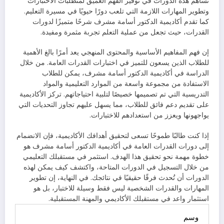
تساهم هذه الدورات في توفير الفهم العميق لمتطلبات الاختبارات
وتطوير المهارات اللازمة التي تلعب دورًا حيويًا في مسيرة التعليم.
كما تقدم أكاديمية الدكتور أسامة مشرف شرحًا متميزًا لدورات
القدرات، حيث تجعل من عملية التعلم تجربة مثمرة ومفيدة.
إن فهم المفاهيم الأساسية والمحتوى المنهجي يعد أمرًا بالغ الأهمية
للطلاب الذين يسعون للتميز في اختبارات القدرات العامة. من خلال
الدراسة في أكاديمية الدكتور أسامة مشرف، يمكن للطلاب
الاستفادة من مجموعة واسعة من الموارد التعليمية والمواد
التدريسية التي تم تصميمها خصيصًا لتلبية احتياجاتهم. تركز الأكاديمية
على تقديم دعم فائق للطلاب، مما يسهل عليهم تجاوز التحديات التي
يواجهونها ويعزز من استعدادهم للاختبارات.
إذا كنت طالبًا طموحًا تسعى لتحقيق أهدافك الأكاديمية، فإن الانضمام
إلى دورات القدرات العامة في أكاديمية الدكتور أسامة مشرف هو
خطوة مهمة نحو تحقيق هذا الهدف. استثمر في مستقبلك التعليمي
من خلال التسجيل في الدورات المتاحة، واكتشف كيف يمكن لهذه
الدورات أن تُحدث فرقًا حقيقيًا في نتائجك. في النهاية، إن تطوير
المهارات والقدرات الشخصية ليس فقط وسيلة للاختبار، بل هو
استثمار واعد في مستقبلك الأكاديمي والمهنة المستقبلية.
وسم