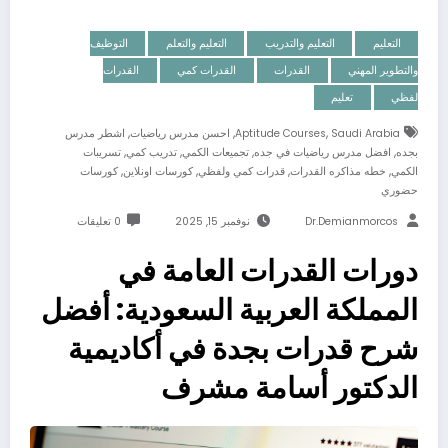
التعليم
التعليم والتدريب
التعليم والتعلم
التوظيف
والتطوير المهني
القدرات
القدرات كمي
القدرات
لفظي
تعليم
,
,
,
Saudi Arabia
Aptitude Courses
احسن مدرس رياضيات
اشطر مدرس
,
,
,
,
بجده
افضل مدرس رياضيات في جده
تجميعات الكمي
تدريب كمي
تسريبات
,
,
,
,
الكمي
خطه مذاكره القدرات
قدرات كمي ولفظي
كورسات اونلاين
كورسات
حضوري
Dr.demianmorcos
نوفمبر 15, 2025
0 تعليقات
دورات القدرات العامة في
المملكة العربية السعودية: أفضل
شرح قدرات بجدة في أكاديمية
الدكتور أسامة مشرف