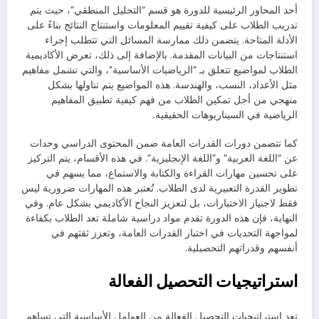
أحد المحاور الرئيسية للدورة هو قسم “التحليل المنطقي”، حيث يتم
تدريب الطلاب على كيفية تقييم المعلومات واستنتاج النتائج بناءً على
الأدلة المتاحة. يتضمن ذلك ممارسة المسائل التي تتطلب إجراء
استنتاجات من البيانات المقدمة. بالإضافة إلى ذلك، تعرض الأكاديمية
الطلاب لمواضيع تتعلق بـ “الرياضيات الأساسية”، والتي تشمل مفاهيم
مثل الأعداد، النسب، والهندسة. هذه المواضيع يتم تناولها بشكل
منهجي من أجل تمكين الطلاب من فهم كيفية تطبيق المفاهيم
الرياضية في السيناريوهات الحقيقية.
كما تتضمن دورات القدرات العامة ضمن المحتوى الدراسي وحدات
عن “اللغة العربية” و”اللغة الإنجليزية”. في هذه الأقسام، يتم التركيز
على تحسين مهارات القراءة والكتابة والاستماع، مما يسهم في
تطوير القدرة التعبيرية لدى الطلاب. تُعتبر هذه المهارات ضرورية ليس
فقط لاجتياز الاختبارات، بل لتعزيز النجاح الأكاديمي بشكل عام. وفي
النهاية، فإن هذه الدورة تقدم مواد دراسية شاملة تعد الطلاب بكفاءة
لمواجهة التحديات في اختبار القدرات العامة، وتعزز ثقتهم في
أنفسهم وقدراتهم التحصيلية.
استراتيجيات التحصيل الفعالة
تعد استراتيجيات التحصيل الفعالة من العوامل الأساسية التي تساهم