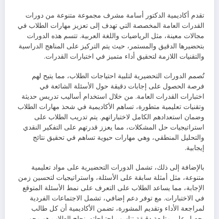
تقدم أكاديمية الدكتور أسامة مشرف مجموعة متنوعة من دورات
القدرات العامة المخصصة التي تهدف إلى تعزيز مهارات الطلاب في
مجالات معينة، مثل الرياضيات واللغة العربية. تتسم هذه الدورات
بتحضيرها الدقيق والمستمر، حيث يتم التركيز على المناهج الدراسية
والتقنيات اللازمة لتحقيق أداء متميز في اختبارات القدرات.
تُصمم الدورات التحضيرية لتلبية احتياجات الطلاب، مما يتيح لهم
فرصة الحصول على إجابات دقيقة حول الأسئلة الشائعة في
اختبارات القدرات العامة. من خلال استخدام أساليب تدريس حديثة
وتقنيات تعليمية متطورة، تساهم الأكاديمية في شحذ مهارات الطلاب
وضمان استعدادهم الكامل لاختباراتهم. يتم تدريب الطلاب على
استراتيجيات حل المشكلات، مما يعزز قدرتهم على التفكير النقدي
والتحليل المنطقي، وهي مهارات حيوية تساهم في تحقيق نتائج
إيجابية.
بالإضافة إلى ذلك، تشمل الدورات التحضيرية على مواد تعليمية
متنوعة، مثل أمثلة سابقة على الأسئلة، واستراتيجيات لتحسين زمن
الإجابة، مما يساعد الطلاب على التعرف على نمط الأسئلة المتوقع
في الاختبارات. مع توفر دعم إضافي، تشمل الاجتماعات الفردية
لمراجعة الأداء وتقديم المشورة، تضمن الأكاديمية أن كل طالب
يحصل على متابعة دقيقة تناسب احتياجاته. نجاح الطلاب هو محور