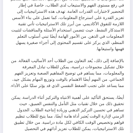
في رفع مستوى الفهم والاستيعاب لدى الطلاب، خاصةً في إطار
التحضير لاختبارات القدرات العامة. تهدف هذه الاستراتيجيات إلى
تعزيز القدرة على استرجاع المعلومات، كما تعمل على بناء الأسس
اللازمة للتفوق الأكاديمي. من أبرز تلك الاستراتيجيات تأتي تقنية
الاستذكار النشط، حيث تتضمن استخدام الأسئلة والمناقشات لتثبيت
المعلومات في الذهن. من الأمور الهامة أيضًا تبني أسلوب التعلم
المنظم، الذي يركز على تقسيم المحتوى إلى أجزاء صغيرة يسهل
فهمها واستيعابها.
بالإضافة إلى ذلك، يُعد التعاون بين الطلاب أحد الأساليب الفعالة. من
خلال تشكيل مجموعات دراسية، يمكن للطلاب تبادل المعرفة
والمعلومات، مما يساهم في توضيح المفاهيم الصعبة وتعزيز الفهم
الجماعي. من المهم أيضًا الاهتمام بالوقت وتوزيع المهام بشكل جيد،
مما يساعد على تجنب الضغط النفسي الذي قد يؤثر سلبًا على الأداء.
أيضًا، يستحق التأكيد على أهمية الانتباه والتركيز أثناء الدراسة. يمكن
تحقيق ذلك من خلال تقنيات مثل التأمل والتنفس العميق، حيث
تساهم في تحسين التركيز الذهني وزيادة إنتاجية الطلاب. الجدول
الزمني لإدارة الوقت يُعتبر أداة هامة أيضًا، مما يتيح للطلاب تنظيم
قواهم وتخصيص الوقت الكافي لكل مادة دراسية. من خلال تطبيق
تلك الاستراتيجيات، يمكن للطلاب تعزيز أدائهم في التحصيل