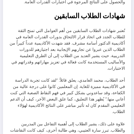
والحصول على النتائج المرجوة في اختبارات القدرات العامة.
شهادات الطلاب السابقين
تُعتبر شهادات الطلاب السابقين من أهم العوامل التي تمنح الثقة
للطلاب الجدد في اتخاذ قرار الالتحاق بدورات القدرات العامة في
أكاديمية الدكتور أسامة مشرف. فقد شهدت الأكاديمية عدداً كبيراً من
الطلاب الذين عبروا عن تجاربهم الإيجابية بعد اجتيازهم للدورات
التدريبية. حيث يشير العديد من الطلاب إلى أن الطرق التعليمية
والأساليب المستخدمة كانت فعالة في تعزيز مهاراتهم وقدراتهم في
الاختبارات.
أحد الطلاب، محمد الغامدي، يعلق قائلاً: “لقد كانت تجربة الدراسة
في الأكاديمية مميزة للغاية. إن المعلمين كانوا على درجة عالية من
الكفاءة، وقد ساعدوني بشكل كبير في فهم النقاط الصعبة التي كنت
أعاني منها.” يُظهر هذا التعليق، كما علق البعض الآخر، كيف أن الدعم
التعليمي المقدم كان له تأثير مباشر على النتائج الأكاديمية لهؤلاء
الطلاب.
علاوة على ذلك، يشير الطلاب إلى أهمية التفاعل بين المدربين
والطلاب. تبرز سارة العتيبي، وهي طالبة أخرى، كيف كانت النقاشات