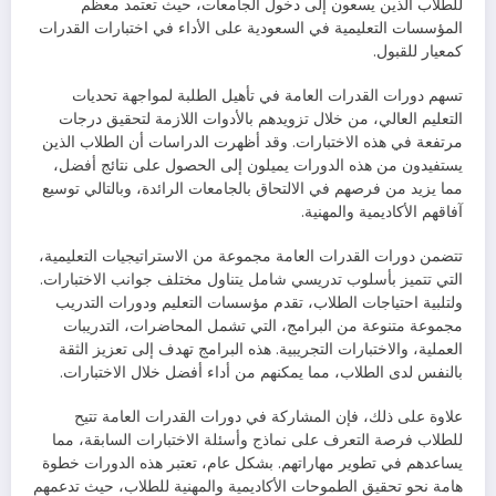
للطلاب الذين يسعون إلى دخول الجامعات، حيث تعتمد معظم
المؤسسات التعليمية في السعودية على الأداء في اختبارات القدرات
كمعيار للقبول.
تسهم دورات القدرات العامة في تأهيل الطلبة لمواجهة تحديات
التعليم العالي، من خلال تزويدهم بالأدوات اللازمة لتحقيق درجات
مرتفعة في هذه الاختبارات. وقد أظهرت الدراسات أن الطلاب الذين
يستفيدون من هذه الدورات يميلون إلى الحصول على نتائج أفضل،
مما يزيد من فرصهم في الالتحاق بالجامعات الرائدة، وبالتالي توسيع
آفاقهم الأكاديمية والمهنية.
تتضمن دورات القدرات العامة مجموعة من الاستراتيجيات التعليمية،
التي تتميز بأسلوب تدريسي شامل يتناول مختلف جوانب الاختبارات.
ولتلبية احتياجات الطلاب، تقدم مؤسسات التعليم ودورات التدريب
مجموعة متنوعة من البرامج، التي تشمل المحاضرات، التدريبات
العملية، والاختبارات التجريبية. هذه البرامج تهدف إلى تعزيز الثقة
بالنفس لدى الطلاب، مما يمكنهم من أداء أفضل خلال الاختبارات.
علاوة على ذلك، فإن المشاركة في دورات القدرات العامة تتيح
للطلاب فرصة التعرف على نماذج وأسئلة الاختبارات السابقة، مما
يساعدهم في تطوير مهاراتهم. بشكل عام، تعتبر هذه الدورات خطوة
هامة نحو تحقيق الطموحات الأكاديمية والمهنية للطلاب، حيث تدعمهم