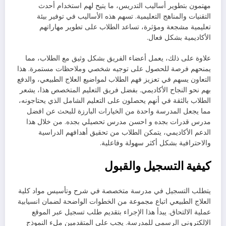
مهتمون بتطوير أساليب التدريس، ما يتيح لهم استخدام أحدث
التقنيات والمناهج التعليمية. تسهم هذه الأساليب في توفير بيئة
تعليمية مشجعة ومؤثرة، تساعد الطلاب على تطوير مهاراتهم
الأكاديمية بشكل فعال.
علاوة على ذلك، يعمل أعضاء الفريق بشكل وثيق مع الطلاب، مما
يمنحهم فرصة للحصول على توجيه شخصي وملاحظات مستمرة. هذا
التعاون يسهم في تعزيز فهم الطلاب لمواضيع العلاج الطبيعي، والدفع
بهم نحو النجاح الأكاديمي. بفضل فريق التعليم المتخصص هذا، يشعر
الطلاب بالثقة في أنهم يحصلون على التعليم الشامل الذي يحتاجونه،
مما يجعل المدرسة واحدة من الخيارات البارزة للبحث عن افضل
مدرس قدرات بجده و احسن مدرس تحصيلي بجده. من خلال هذا
الدعم الأكاديمي، يتمكن الطلاب من تحقيق أهدافهم الدراسية
والاحترافية بشكل أكثر سهولة وفاعلية.
كيفية التسجيل والقبول
يتطلب التسجيل في مدرسة متخصصة في شرح وتأسيس مواد كلية
العلاج الطبيعي اتباع مجموعة من الخطوات الواضحة لضمان انسيابية
عملية الالتحاق. يبدأ هذا الإجراء بتقديم طلب تسجيل عبر الموقع
الإلكتروني الرسمي للمدرسة. يجب على المتقدمين ملء النموذج