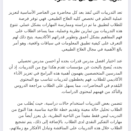
تعد التدريبات التي تُنفذ بعد كل محاضرة من العناصر الأساسية لتعزيز
عملية التعلم في تخصص كليه العلاج الطبيعي. فهي توفر فرصة
للطلاب لتطبيق ما تم دراسته وممارسة المهارات بشكل عملي. تتنوع
هذه التدريبات بين تمارين نظرية وعملية، مما يساعد الطلاب على
فهم المفاهيم بشكل أعمق وتطوير قدراتهم الأكاديمية. يتيح ذلك لهم
التعرف على كيفية تطبيق المعلومات في سياقات واقعية، وهو أمر
بالغ الأهمية في مجال العلاج الطبيعي.
عند اختيار افضل مدرس قدرات بجده أو احسن مدرس تحصيلي
بجده، يُنصح بالبحث عن مؤسسات تقدم هكذا نوع من التدريبات. إذ أن
المدرسين المتخصصين يفهمون أهمية هذه البرامج في تعزيز الأداء
الأكاديمي للطلاب. فهم يخططون لتدريبات تتناسب مع المحتوى
المُقدم في المحاضرات، مما يسهل على الطلاب مراجعة الدروس
والتأكد من فهمهم لمحتوى الدراسات.
تتضمن بعض التدريبات استخدام حالات دراسية، حيث يُطلب من
الطلاب تحليل حالة معينة وتقديم خطة علاجية مناسبة. هذا النوع من
التدريب ليس فقط مفيداً من الناحية النظرية، بل يعزز أيضاً من
مهارات التفكير النقدي لدى الطلاب. بالإضافة إلى ذلك، يتم تشجيع
الطلاب خلال هذه التدريبات على المناقشة وتبادل الأفكار مع زملائهم،