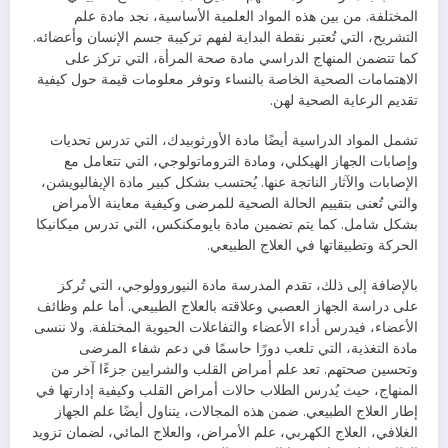
المختلفة. من بين هذه المواد العلمية الأساسية، نجد مادة علم
التشريح، التي تُعتبر نقطة البداية لفهم تركيبة جسم الإنسان وأعضائه.
كما تتضمن المنهاج الدراسي مادة صحة المرأة، التي تركز على
الاهتمامات الصحية الخاصة بالنساء وتوفر معلومات قيمة حول كيفية
تقديم الرعاية الصحية لهن.
تشمل المواد الدراسية أيضًا مادة الأورثوبيدك، التي تدرس تحديات
وإصابات الجهاز الهيكلي، ومادة التروماتولوجي، التي تتعامل مع
الإصابات والآثار الناتجة عنها. يُحتسب بشكل كبير مادة الإيفاليويشن،
والتي تُعنى بتقييم الحالة الصحية للمرضى وكيفية معاينة الأمراض
بشكل شامل. كما يتم تضمين مادة بايومكنكس، التي تدرس ميكانيكا
الحركة وتطبيقاتها في العلاج الطبيعي.
بالإضافة إلى ذلك، تقدم المدرسة مادة النيوروولوجي، التي تُركز
على دراسة الجهاز العصبي وعلاقته بالعلاج الطبيعي. أما علم وظائف
الأعضاء، فيدرس أداء الأعضاء والتفاعلات الحيوية المختلفة. ولا ننسى
مادة التغذية، التي تلعب دورًا حاسمًا في دعم شفاء المرضى
وتحسين صحتهم. تعد علم أمراض القلب والشرايين جزءًا آخر من
المنهاج، حيث يُدرس الطلاب حالات أمراض القلب وكيفية إدارتها في
إطار العلاج الطبيعي. ضمن هذه المجالات، يتناول أيضًا علم الجهاز
الغلافي، العلاج الكهربي، علم الأمراض، والعلاج المائي، لضمان تزويد