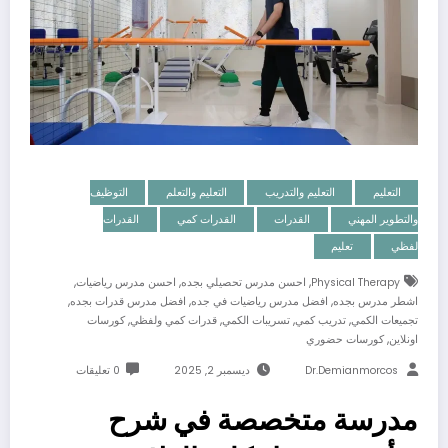
التعليم
التعليم والتدريب
التعليم والتعلم
التوظيف
والتطوير المهني
القدرات
القدرات كمي
القدرات
لفظي
تعليم
,
,
,
Physical Therapy
احسن مدرس تحصيلي بجده
احسن مدرس رياضيات
,
,
,
اشطر مدرس بجده
افضل مدرس رياضيات في جده
افضل مدرس قدرات بجده
,
,
,
,
تجميعات الكمي
تدريب كمي
تسريبات الكمي
قدرات كمي ولفظي
كورسات
,
اونلاين
كورسات حضوري
Dr.demianmorcos
ديسمبر 2, 2025
0 تعليقات
مدرسة متخصصة في شرح