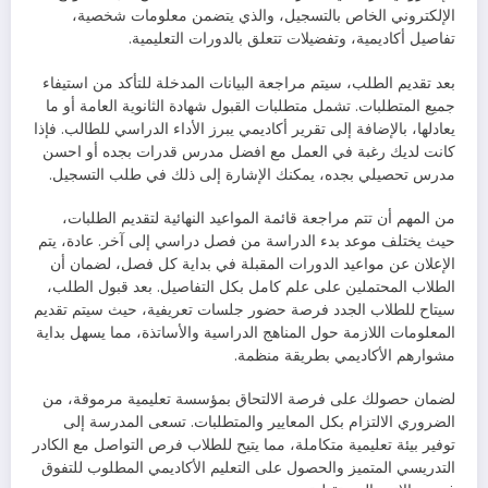
الإلكتروني الخاص بالتسجيل، والذي يتضمن معلومات شخصية،
تفاصيل أكاديمية، وتفضيلات تتعلق بالدورات التعليمية.
بعد تقديم الطلب، سيتم مراجعة البيانات المدخلة للتأكد من استيفاء
جميع المتطلبات. تشمل متطلبات القبول شهادة الثانوية العامة أو ما
يعادلها، بالإضافة إلى تقرير أكاديمي يبرز الأداء الدراسي للطالب. فإذا
كانت لديك رغبة في العمل مع افضل مدرس قدرات بجده أو احسن
مدرس تحصيلي بجده، يمكنك الإشارة إلى ذلك في طلب التسجيل.
من المهم أن تتم مراجعة قائمة المواعيد النهائية لتقديم الطلبات،
حيث يختلف موعد بدء الدراسة من فصل دراسي إلى آخر. عادة، يتم
الإعلان عن مواعيد الدورات المقبلة في بداية كل فصل، لضمان أن
الطلاب المحتملين على علم كامل بكل التفاصيل. بعد قبول الطلب،
سيتاح للطلاب الجدد فرصة حضور جلسات تعريفية، حيث سيتم تقديم
المعلومات اللازمة حول المناهج الدراسية والأساتذة، مما يسهل بداية
مشوارهم الأكاديمي بطريقة منظمة.
لضمان حصولك على فرصة الالتحاق بمؤسسة تعليمية مرموقة، من
الضروري الالتزام بكل المعايير والمتطلبات. تسعى المدرسة إلى
توفير بيئة تعليمية متكاملة، مما يتيح للطلاب فرص التواصل مع الكادر
التدريسي المتميز والحصول على التعليم الأكاديمي المطلوب للتفوق