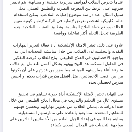
عندما يتعرض الطلاب لمواقف سريرية حقيقية أو مشابهة، يتم تحفيز
قدرتهم على الربط بين المعرفة النظرية والتطبيق العملي. فعلى
سبيل المثال، عند دراسة موضوع إصابات الملاعب، يمكن استخدام
حالة إكلينيكية لشخص تعرض لإصابة في الركبة لإظهار كيفية تقييم
الحالة، ووضع خطة العلاج المناسبة، وتطبيق التقنيات العلاجية. هذه
الطريقة تجعل التعلم أكثر تفاعلية وواقعية.
علاوة على ذلك، تعتبر الأمثلة الإكلينيكية أداة فعالة لتعزيز المهارات
النقدية والتحليلية لدى الطلاب. من خلال مناقشة التحديات التي قد
يواجهها الأخصائيون في العلاج الطبيعي، يتاح للطلاب فرصة التفكير
في الحلول الممكنة. هذا النهج يهيئهم بشكل أفضل للتعامل مع حالات
متنوعة أثناء ممارستهم المهنية، مما يعزز من قدرتهم على أن يكونوا
من بين أفضل الأخصائيين، مثل
افضل مدرس قدرات بجده
أو
احسن
مدرس تحصيلي بجده
.
في النهاية، تعتبر الأمثلة الإكلينيكية أداة حيوية تساهم في تحقيق
مستوى عالٍ من التعليم والتدريب في مجال العلاج الطبيعي. من خلال
هذه الدراسات، يتمكن الطلاب من تطوير مهاراتهم وتحسين فهمهم
للمفاهيم المعقدة، مما يعود بالفائدة على ممارستهم المستقبلية.
يساهم هذا النمو في إعداد الجيل القادم من الأخصائيين القادرين على
مواجهة التحديات في المجال الصحي بكفاءة.