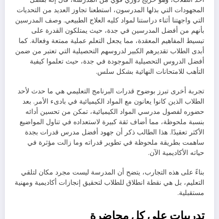
المجهودات التي بذلها المدرسون، استطعنا تجاوز العديد من التحديات
التي واجهتنا أثناء دراستنا لمواد كليه العلاج الطبيعي. وصف المدرسين
بأنهم من أفضل المدرسين في جدة، حيث يمتلكون القدرة على
تبسيط المفاهيم المعقدة، مما يجعل التعلم عملية ممتعة وفعالة. كما
أبدى الطلاب تقديرهم الكبير لدروسهم التحصيلية التي تعتبر من ضمن
أفضل الدروس التحصيلية الموجودة في جدة، حيث تعلموا كيفية
التأهب للامتحانات النهائية بشكل سلس.
تجربة أخرى تبرز بوضوح قدرات البرنامج التعليمي هي ما حدث لأحد
الطلاب الذين كانوا يعانون مع المواد الكيميائية في بادىء الأمر. بعد
حضوره لفصول مدرسي المواد الكيميائية، تمكن من تحسين أدائه
بنسبة ملحوظة، مما أضاف ثقة كبيرة لاستعداده في تناول المواضيع
الأكثر تعقيدًا. هذا الطالب ذكر أن جهود أفضل مدرس قدرات بجدة
ساهمت بطريقة ملحوظة في تطوير قدراته وما زالت مؤثرة في
حياته الأكاديمية الآن.
بناءً على هذه التجارب، يتضح أن المدرسة ليست مجرد مكان لتلقي
التعليم، بل هي نقطة انطلاق للطلاب لتحقيق إنجازات أكاديمية ومهنية
مستقبلية.
تدريبات على كل محاضرة