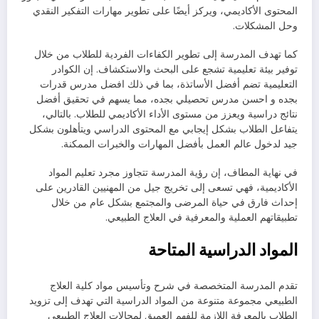
المحتوى الأكاديمي، ويركز أيضًا على تطوير مهارات التفكير النقدي
وحل المشكلات.
كما تهدف المدرسة إلى تطوير الكفاءات الفردية للطلاب من خلال
توفير بيئة تعليمية تشجع على البحث والاستكشاف. إن الكوادر
التعليمية تضم أفضل الأساتذة، بما في ذلك افضل مدرس قدرات
بجده و احسن مدرس تحصيلي بجده، مما يسهم في تحقيق أفضل
نتائج دراسية ويعزز من مستوى الأداء الأكاديمي للطلاب. بالتالي،
يتفاعل الطلاب بشكل إيجابي مع المحتوى الدراسي ويتأهلون بشكل
جيد لدخول عالم العمل بأفضل المهارات والخبرات الممكنة.
في نهاية المطاف، إن رؤية المدرسة تتجاوز مجرد تعليم المواد
الأكاديمية، فهي تسعى إلى تخريج جيل من المهنيين القادرين على
إحداث فارق في حياة المرضى والمجتمع بشكل عام من خلال
تطبيقاتهم العملية والمعرفية في العلاج الطبيعي.
المواد الدراسية المتاحة
تقدم المدرسة المتخصصة في شرح وتأسيس مواد كلية العلاج
الطبيعي مجموعة متنوعة من المواد الدراسية التي تهدف إلى تزويد
الطلاب بالمعرفة اللازمة للفهم العميق لمجالات العلاج الطبيعي