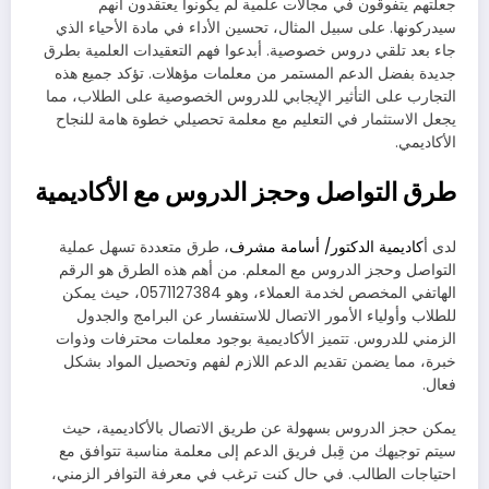
جعلتهم يتفوقون في مجالات علمية لم يكونوا يعتقدون أنهم
سيدركونها. على سبيل المثال، تحسين الأداء في مادة الأحياء الذي
جاء بعد تلقي دروس خصوصية. أبدعوا فهم التعقيدات العلمية بطرق
جديدة بفضل الدعم المستمر من معلمات مؤهلات. تؤكد جميع هذه
التجارب على التأثير الإيجابي للدروس الخصوصية على الطلاب، مما
يجعل الاستثمار في التعليم مع معلمة تحصيلي خطوة هامة للنجاح
الأكاديمي.
طرق التواصل وحجز الدروس مع الأكاديمية
لدى أ
كاديمية الدكتور/ أسامة مشرف
، طرق متعددة تسهل عملية
التواصل وحجز الدروس مع المعلم. من أهم هذه الطرق هو الرقم
الهاتفي المخصص لخدمة العملاء، وهو 0571127384، حيث يمكن
للطلاب وأولياء الأمور الاتصال للاستفسار عن البرامج والجدول
الزمني للدروس. تتميز الأكاديمية بوجود معلمات محترفات وذوات
خبرة، مما يضمن تقديم الدعم اللازم لفهم وتحصيل المواد بشكل
فعال.
يمكن حجز الدروس بسهولة عن طريق الاتصال بالأكاديمية، حيث
سيتم توجيهك من قِبل فريق الدعم إلى معلمة مناسبة تتوافق مع
احتياجات الطالب. في حال كنت ترغب في معرفة التوافر الزمني،