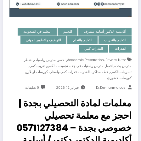
أكاديمية الدكتور أسامة مشرف
التعليم
التعليم في السعودية
التعليم والتدريب
التعليم والتعلم
التوظيف والتطوير المهني
القدرات
القدرات كمي
,
,
,
Private Tutor
Academic Preparation
احسن مدرس رياضيات
اشطر
,
,
,
,
مدرس بجده
افضل مدرس رياضيات في جده
تجميعات الكمي
تدريب كمي
,
,
,
,
تسريبات الكمي
خطه مذاكره القدرات
قدرات كمي ولفظي
كورسات اونلاين
كورسات حضوري
Dr.demianmorcos
فبراير 12, 2026
0 تعليقات
معلمات لمادة التحصيلي بجدة |
احجز مع معلمة تحصيلي
خصوصي بجدة – 0571127384
أكاديمية الدكتور دكتور/ أسامة