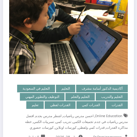
أكاديمية الدكتور أسامة مشرف
التعليم
التعليم في السعودية
التعليم والتدريب
التعليم والتعلم
التوظيف والتطوير المهني
القدرات
القدرات كمي
القدرات لفظي
تعليم
,
,
,
Online Education
احسن مدرس رياضيات
اشطر مدرس بجده
افضل
,
,
,
,
مدرس رياضيات في جده
تجميعات الكمي
تدريب كمي
تسريبات الكمي
خطه
,
,
,
مذاكره القدرات
قدرات كمي ولفظي
كورسات اونلاين
كورسات حضوري