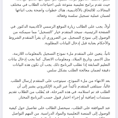
حيث تقدم برامج تعليمية متنوعة تلبي احتياجات الطلاب في مختلف
المجالات. للالتحاق بالأكاديمية، هناك خطوات واضحة يجب اتباعها
لضمان عملية تسجيل سلسة وفعالة.
أولاً، يجب على الطالب زيارة الموقع الرسمي لأكاديمية الدكتور. في
الصفحة الرئيسية، سيجد المتقدم خيار “التسجيل” مما سيمكنه من
الوصول إلى نموذج التسجيل. من الضروري أن يقرأ المتقدم الشروط
والأحكام بعناية قبل إدخال البيانات المطلوبة.
ثانياً، يتعين على المتقدم ملء نموذج التسجيل بالمعلومات اللازمة،
مثل الاسم، وتاريخ الميلاد، ومعلومات الاتصال. كما يجب إدخال بيانات
التعليم السابقة إذا تطلب البرنامج ذلك. يجب أن تكون هذه البيانات
دقيقة لضمان معالجة الطلب بشكل سلس.
بعد الانتهاء من ملء النموذج، سيتوجب على المتقدم إرسال الطلب.
غالباً، سيتلقى المتقدم تأكيداً عبر البريد الإلكتروني يشير إلى أن
الطلب قد تم استلامه. في هذه المرحلة، قد يُطلب من الطلاب تقديم
مستندات إضافية أو إجراء اختبار قبول حسب البرنامج المختار.
عند الموافقة على الطلب، سيحصل الطالب على تفاصيل حول كيفية
الوصول إلى المنصة التعليمية والمواد الدراسية. من المهم التواصل