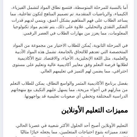
أما بالنسبة للمرحلة المتوسطة، فتتسع نطاق المواد لتشمل الفيزياء،
الكيمياء، والرياضيات المتقدمة. تم تصميم المناهج لتكون تفاعلية، مما
يساعد الطلاب على فهم المفاهيم بشكل أعمق، وينمي لديهم قدرات
التفكير النقدي والتحليلي. علاوة على ذلك، يتم تقديم مواد تكنولوجيا
المعلومات، مما يعزز من مهارات الطلاب في العصر الرقمي.
في المرحلة الثانوية، يُمكن للطلاب الاختيار من مجموعة من المواد
المتخصصة التي تعدهم للالتحاق بالجامعة. تشمل هذه المواد الأدبية
والعلمية، مثل اللغة الإنجليزية، الأحياء، والاقتصاد. تتيح الأكاديمية
لطلابها فرصة التعلم وفق معايير أكاديمية عالية وتعليم على مستوى
احترافي، مما يضمن لهم التميز في تعليمهم العالي.
بفضل برنامج الأكاديمية المثمر والواسع النطاق، يمكن للطلاب التعلم
من منازلهم في أجواء مريحة، مما يسهل عليهم التكيف مع منهجاتهم
الدراسية المختلفة وتخطي أي صعوبات تعليمية قد يواجهونها.
مميزات التعليم الأونلاين
التعليم الأونلاين أصبح أحد الحلول الأكثر شعبية في عصرنا الحالي.
تتعدد مميزاته بتنوع احتياجات المتعلمين، مما يجعله خيارًا مثاليًا