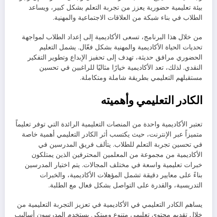
بيئة تعليمية حضورية يعزز من تجربة التعلم بشكل كبير، ويساعد
الطلاب في بناء شبكة من العلاقات الاجتماعية والمهنية.
من خلال هذا البرنامج، تسعى الأكاديمية إلى إعداد الطلاب لمواجهة
تحديات الحياة الأكاديمية والمهنية بشكل فعّال. يشمل التعليم
الحضوري مرافق حديثة، تهدف إلى تحفيز الإبداع وتطوير التفكير
النقدي. لذلك، تعد الأكاديمية خيارًا مثاليًا للراغبين في تحسين
مستقبلهم التعليمي بطريقة شاملة ومتكاملة.
الكادر التعليمي وأهميته
تعتبر الأكاديمية واحدة من المنصات التعليمية الرائدة التي توفر تعليماً
متميزاً عبر الإنترنت، حيث يكتسب أثر الكادر التعليمي أهمية خاصة
في تحسين تجربة التعلم للطلاب. يتألف فريق المدرسين في
الأكاديمية من مجموعة من المعلمين المحترفين الذين يمتلكون
خبرات تعليمية واسعة في مختلف المجالات. يتم اختيار المدرسين
بناءً على معايير دقيقة تشمل المؤهلات الأكاديمية، والخبرات
التدريسية، والقدرة على التواصل بشكل فعال مع الطلبة.
يساهم الكادر التعليمي في الأكاديمية في تعزيز التجربة التعليمية من
خلال تقديم محتوى تعليمي متنوع ومبتكر. يستخدم المدرسون أساليب