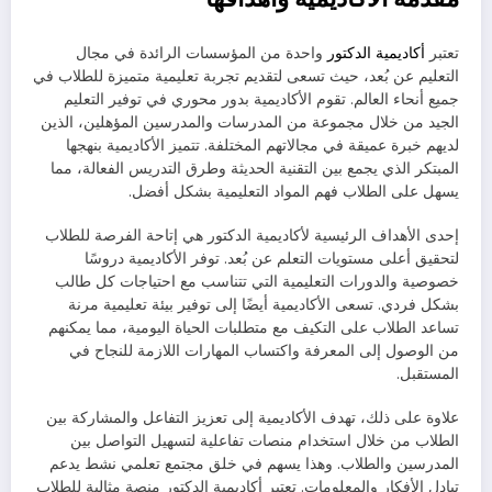
تعتبر
أكاديمية الدكتور
واحدة من المؤسسات الرائدة في مجال
التعليم عن بُعد، حيث تسعى لتقديم تجربة تعليمية متميزة للطلاب في
جميع أنحاء العالم. تقوم الأكاديمية بدور محوري في توفير التعليم
الجيد من خلال مجموعة من المدرسات والمدرسين المؤهلين، الذين
لديهم خبرة عميقة في مجالاتهم المختلفة. تتميز الأكاديمية بنهجها
المبتكر الذي يجمع بين التقنية الحديثة وطرق التدريس الفعالة، مما
يسهل على الطلاب فهم المواد التعليمية بشكل أفضل.
إحدى الأهداف الرئيسية لأكاديمية الدكتور هي إتاحة الفرصة للطلاب
لتحقيق أعلى مستويات التعلم عن بُعد. توفر الأكاديمية دروسًا
خصوصية والدورات التعليمية التي تتناسب مع احتياجات كل طالب
بشكل فردي. تسعى الأكاديمية أيضًا إلى توفير بيئة تعليمية مرنة
تساعد الطلاب على التكيف مع متطلبات الحياة اليومية، مما يمكنهم
من الوصول إلى المعرفة واكتساب المهارات اللازمة للنجاح في
المستقبل.
علاوة على ذلك، تهدف الأكاديمية إلى تعزيز التفاعل والمشاركة بين
الطلاب من خلال استخدام منصات تفاعلية لتسهيل التواصل بين
المدرسين والطلاب. وهذا يسهم في خلق مجتمع تعلمي نشط يدعم
تبادل الأفكار والمعلومات. تعتبر أكاديمية الدكتور منصة مثالية للطلاب