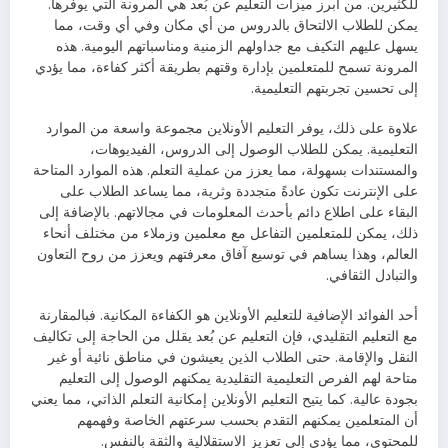
للكثيرين. من أبرز ميزات التعليم عن بُعد هي المرونة التي يوفرها.
يمكن للطلاب الالتحاق بالدروس من أي مكان وفي أي وقت، مما
يسهل عليهم التكيف مع جداولهم الزمنية ومناسباتهم اليومية. هذه
المرونة تسمح للمتعلمين بإدارة وقتهم بطريقة أكثر كفاءة، مما يؤدي
إلى تحسين تجربتهم التعليمية.
علاوة على ذلك، يوفر التعليم الأونلاين مجموعة واسعة من الموارد
التعليمية. يمكن للطلاب الوصول إلى الدروس، الفيديوهات،
والمستندات بسهولة، مما يعزز من عملية التعلم. هذه الموارد المتاحة
على الإنترنت تكون عادةً متجددة وثرية، مما يساعد الطلاب على
البقاء على اطلاع دائم بأحدث المعلومات في مجالاتهم. بالإضافة إلى
ذلك، يمكن للمتعلمين التفاعل مع معلمين وزملاء من مختلف أنحاء
العالم، وهذا يساهم في توسيع آفاق معرفتهم ويعزز من روح التعاون
والتبادل الثقافي.
أحد الفوائد الإضافية للتعليم الأونلاين هو الكفاءة المكانية. فبالمقارنة
مع التعليم التقليدي، فإن التعليم عن بُعد يقلل من الحاجة إلى تكاليف
النقل والإقامة. حتى الطلاب الذين يعيشون في مناطق نائية أو غير
متاحة لهم الفرص التعليمية التقليدية يمكنهم الوصول إلى التعليم
بجودة عالية. كما يتيح التعليم الأونلاين إمكانية التعلم الذاتي، مما يعني
أن المتعلمين يمكنهم التقدم بحسب سرعتهم الخاصة وفهمهم
للمحتوى، مما يؤدي إلى تعزيز الاستقلالية والثقة بالنفس.