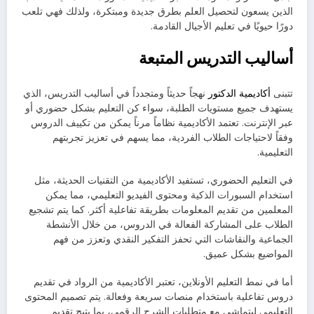
الذين يسعون لتحصيل العلم بطرق جديدة ومبتكرة، ولذلك فهي تلعب
دورًا حيويًا في تعليم الأجيال القادمة.
أساليب التدريس المتبعة
تتبنى
أكاديمية الدكتور
نهجاً حديثاً ومتجدداً في أساليب التدريس، الذي
يستهدف جميع مستويات الطلبة، سواء كن التعليم بشكل حضوري أو
عبر الإنترنت. تعتمد الأكاديمية نظاماً مرناً يمكن من تكييف الدروس
وفقاً لاحتياجات الطلاب الفردية، مما يسهم في تعزيز تجربتهم
التعليمية.
في التعليم الحضوري، تستفيد الأكاديمية من التقنيات الحديثة، مثل
استخدام السبورات الذكية ومحتوى الفيديو التعليمي، مما يمكن
المعلمين من تقديم المعلومات بطريقة تفاعلية أكثر. كما يتم تشجيع
الطلاب على المشاركة الفعالة في الدروس، من خلال الأنشطة
الجماعية والنقاشات التي تحفز التفكير النقدي وتعزز من فهم
المواضيع بشكل عميق.
أما في نمط التعليم الأونلاين، تعتبر الأكاديمية من الرواد في تقديم
دروس تفاعلية باستخدام منصات سريعة وفعالة. يتم تصميم المحتوى
التعليمي ليتماشى مع متطلبات الشرح الرقمي، بما يتيح تقديم