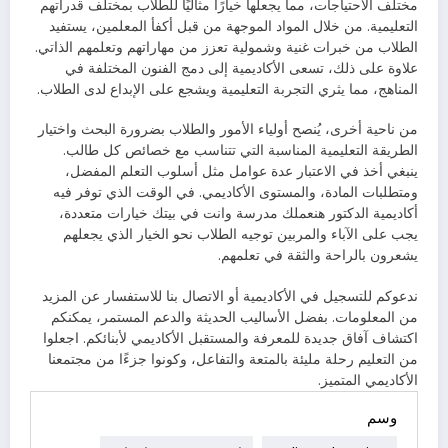
مختلف الاحتياجات، مما يجعلها خيارًا مثاليًا للطلاب بمختلف قدراتهم
التعليمية. من خلال المواد الموجهة من قبل أكفأ المعلمين، يستفيد
الطلاب من خبرات غنية وشمولية تعزز من مهاراتهم وتعلمهم الذاتي.
علاوة على ذلك، تسعى الأكاديمية إلى دمج الفنون المختلفة في
المناهج، مما يثري التجربة التعليمية ويشجع على الإبداع لدى الطلاب.
من ناحية أخرى، يُنصح أولياء الأمور والطلاب بضرورة البحث واختيار
الطريقة التعليمية المناسبة التي تتناسب مع خصائص كل طالب.
ينبغي أخذ في الاعتبار عدة عوامل مثل أسلوب التعلم المفضل،
ومتطلبات المادة، والمستوى الأكاديمي. في الوقت الذي توفر فيه
أكاديمية الدكتور هنعملك مدرسة وانت في بيتك خيارات متعددة،
يجب على الآباء والمربين توجيه الطلاب نحو الخيار الذي يجعلهم
يشعرون بالراحة والثقة في تعلمهم.
ندعوكم للتسجيل في الأكاديمية أو الاتصال بنا للاستفسار عن المزيد
من المعلومات. بفضل الأساليب الحديثة والدعم المستمر، يمكنكم
اكتشاف آفاق جديدة للمعرفة والمستقبل الأكاديمي لأبنائكم. اجعلوا
من التعليم رحلة مليئة بالمتعة والتفاعل، وكونوا جزءًا من مجتمعنا
الأكاديمي المتميز.
وسم