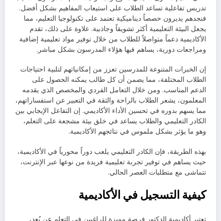
تدريس تفاعلية تساعد الطلاب على استيعاب المفاهيم بشكل أفضل.
فنجدهم يديرون حصصاً ديناميكية تعتمد على تكنولوجيا التعليم، مما
يجعل البيئة التعليمية أكثر تشويقاً وجاذبية. علاوة على ذلك، تقدم
الأكاديمية دعماً متواصلاً للطلاب من خلال توفير مواد تعليمية إضافية
ومراجعات دورية، يساهم فيها هؤلاء المدرسون بشكل مباشر.
إن الخبرات المتنوعة للمدرسين تعزز من إمكانياتهم لتلبية احتياجات
الطلاب المختلفة، مما يضمن أن كل طالب يمكنه الحصول على
الدعم المناسب. ومن خلال التعامل الفردي والمخصص الذي يقدمه
المعلمون، يشعر الطلاب بالراحة والثقة في التعبير عن استفساراتهم،
مما يسهم بدوره في تحسين الأداء الأكاديمي. إن التفاعل الإيجابي بين
الكادر التعليمي والطلاب يساعد في خلق بيئة مشجعة على التعلم،
وهو ما يؤثر بشكل ملموس في نتائجهم الأكاديمية.
بهذه الطريقة، فإن الكادر التعليمي يلعب دوراً محورياً في الأكاديمية،
حيث يساهم في توفير تجربة تعليمية فريدة من نوعها عبر الإنترنت،
تتماشى مع متطلبات العصر الحالي.
كيفية التسجيل في الأكاديمية
تعتبر أكاديمية الدكتور فرصة مميزة للراغبين في التعلم عن بُعد،