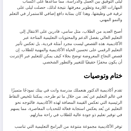
ليلى التوفيق بين العمل والدراسة، مما ساعدها على اكتساب
المهارات اللازمة وتطوير معرفتها. نتيجة لذلك، حصلت ليلى على
ترقية في وظيفتها، وهذا كان بمثابة دافع إضافي للاستمرار في التعلم
والنمو المهني.
أصبح العديد من الطلاب، مثل سامي، قادرين على الانتقال إلى
التعليم العالي بفضل الدعم والمحتويات التعليمية المتاحة عبر
الأكاديمية. هذه القصص ليست مجرد أمثلة فردية، بل تعكس تأثير
التعليم الرقمي على تحسين الحياة الأكاديمية والمهنية للطلاب. إن
قصص النجاح المعروضة توضح بجلاء كيف يمكن للتعليم عبر الإنترنت
أن يكون محفزًا حقيقيًا للتغيير والتطور الشخصي.
ختام وتوصيات
تقدم أكاديمية الدكتور هنعملك مدرسة وانت في بيتك نموذجًا متميزًا
في عالم التعليم عن بُعد. من خلال ما تم طرحه، يمكننا تلخيص النقاط
الرئيسية التي تعكس القيمة المضافة لهذه الأكاديمية. فالتوجه نحو
التعليم عن بُعد يعكس استجابة فعالة للتحديات المعاصرة، مما يسهم
في توفير تعليم ذو جودة عالية للطلاب في راحة منازلهم.
توفر الأكاديمية مجموعة متنوعة من البرامج التعليمية التي تناسب