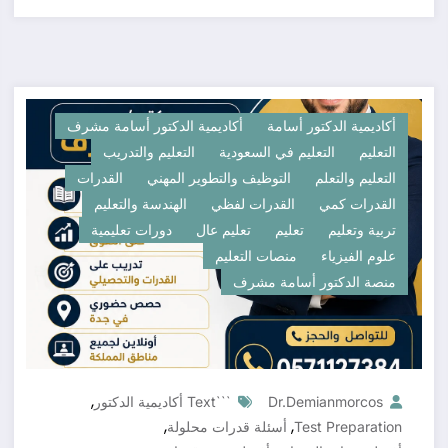
أكاديمية الدكتور أسامة
أكاديمية الدكتور أسامة مشرف
التعليم
التعليم في السعودية
التعليم والتدريب
التعليم والتعلم
التوظيف والتطوير المهني
القدرات
القدرات كمي
القدرات لفظي
الهندسة والتعليم
تربية وتعليم
تعليم
تعليم عال
دورات تعليمية
علوم الفيزياء
منصات التعليم
منصة الدكتور أسامة مشرف
,
Dr.demianmorcos
```text أكاديمية الدكتور
,
,
Test Preparation
أسئلة قدرات محلولة