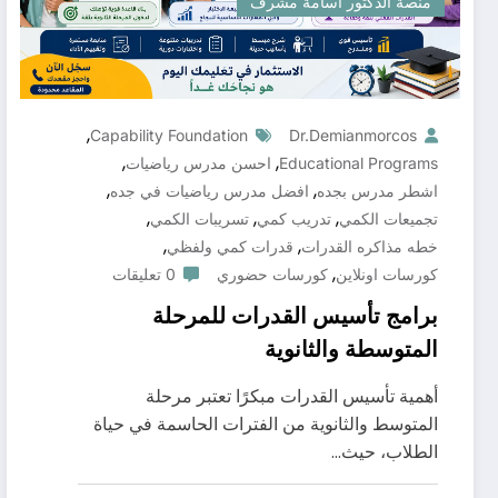
منصة الدكتور أسامة مشرف
,
Capability Foundation
Dr.demianmorcos
,
,
Educational Programs
احسن مدرس رياضيات
,
,
اشطر مدرس بجده
افضل مدرس رياضيات في جده
,
,
,
تجميعات الكمي
تدريب كمي
تسريبات الكمي
,
,
خطه مذاكره القدرات
قدرات كمي ولفظي
,
كورسات اونلاين
كورسات حضوري
0 تعليقات
برامج تأسيس القدرات للمرحلة
المتوسطة والثانوية
أهمية تأسيس القدرات مبكرًا تعتبر مرحلة
المتوسط والثانوية من الفترات الحاسمة في حياة
الطلاب، حيث…