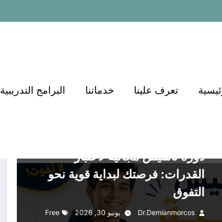
ئيسية
تعرف علينا
خدماتنا
البرامج التدريبية
أكاديمية الدكتور أسامة
أكاديمية الدكتور أسامة مشرف
التعليم
التعليم في السعودية
التعليم والتدريب
التعليم والتعلم
التوظيف والتطوير المهني
القدرات
القدرات كمي
القدرات لفظي
الهندسة والتعليم
تربية وتعليم
تعليم
تعليم عال
دورات تعليمية
علوم
الفيزياء
منصات التعليم
منصة الدكتور أسامة مشرف
دورة تأسيس مجانية لاختبار
القدرات: فرصتك لبداية قوية نحو
التفوق
Dr.demianmorcos
يونيو 30, 2026
Free