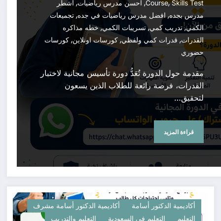
,
,
,
Skills Test
Course
احسن مدرس رياضيات
اشطر
,
,
مدرس بجده
افضل مدرس رياضيات في جده
تجميعات
,
,
,
الكمي
تدريب كمي
تسريبات الكمي
خطه مذاكره
,
,
,
القدرات
قدرات كمي ولفظي
كورسات اونلاين
كورسات
حضوري
مقدمة حول الدورة تُعَدُّ دورة تأسيس مجانية لاختبار
القدرات، فرصة رائعة للطلاب الذين يسعون
لتحقيق…
قراءة المزيد
أكاديمية الدكتور أسامة
أكاديمية الدكتور أسامة مشرف
التعليم
التعليم في السعودية
التعليم والتدريب