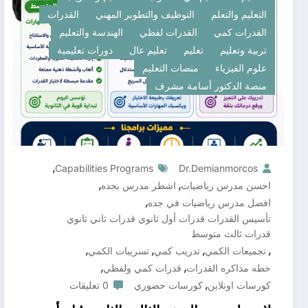
التعليم والتعلم
التوظيف والتطوير المهني
القدرات
القدرات كمي
القدرات لفظي
الهندسة والتعليم
تربية وتعليم
تعليم
تعليم عال
دورات تعليمية
علوم الفيزياء
منصات التعليم
منصة الدكتور أسامة مشرف
,
Capabilities Programs
Dr.demianmorcos
,
,
احسن مدرس رياضيات
اشطر مدرس بجده
,
افضل مدرس رياضيات في جده
تأسيس القدرات قدرات أول ثانوي قدرات ثاني ثانوي
قدرات ثالث متوسط
,
,
,
,
تجميعات الكمي
تدريب كمي
تسريبات الكمي
,
,
خطه مذاكره القدرات
قدرات كمي ولفظي
,
كورسات اونلاين
كورسات حضوري
0 تعليقات