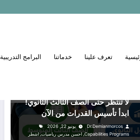
ئيسية
تعرف علينا
خدماتنا
البرامج التدريبية
أكاديمية الدكتور أسامة
أكاديمية الدكتور أسامة مشرف
التعليم
التعليم في السعودية
التعليم والتدريب
التعليم والتعلم
التوظيف والتطوير المهني
القدرات
القدرات كمي
القدرات لفظي
الهندسة والتعليم
تربية وتعليم
تعليم
تعليم عال
دورات تعليمية
علوم
الفيزياء
منصات التعليم
منصة الدكتور أسامة مشرف
لا تنتظر حتى الصف الثالث الثانوي!
ابدأ تأسيس القدرات من الآن
Dr.demianmorcos
يونيو 22, 2026
,
,
Capabilities Programs
احسن مدرس رياضيات
اشطر