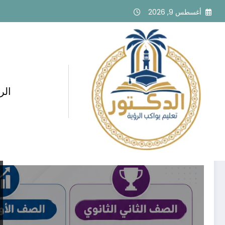
لتجاوز
أغسطس 9, 2026
لى
لمحتوى
الر
وسم: capabilities programs