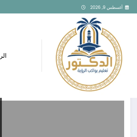
لتجاوز
أغسطس 9, 2026
لى
لمحتوى
الر
وسم: live tutoring