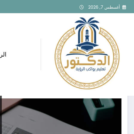
لتجاوز
أغسطس 7, 2026
لى
لمحتوى
الر
وسم: practice tests