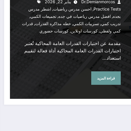
Dr.demianmorcos
يناير 22, 2026
,
,
Practice Tests
احسن مدرس رياضيات
اشطر مدرس
,
,
,
بجده
افضل مدرس رياضيات في جده
تجميعات الكمي
,
,
,
تدريب كمي
تسريبات الكمي
خطه مذاكره القدرات
قدرات
,
,
كمي ولفظي
كورسات اونلاين
كورسات حضوري
مقدمة عن اختبارات القدرات العامة المحاكية تُعتبر
اختبارات القدرات العامة المحاكية أداة فعالة لتقييم
استعداد…
قراءة المزيد