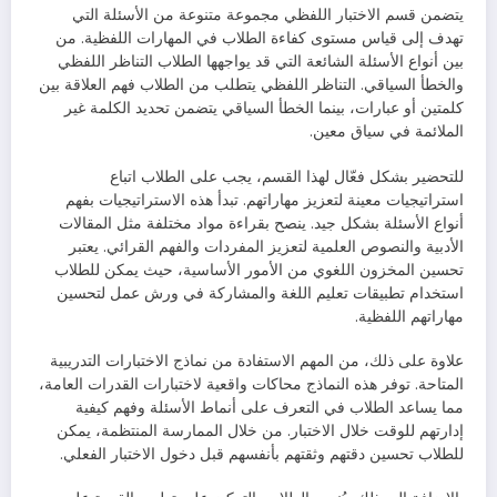
يتضمن قسم الاختبار اللفظي مجموعة متنوعة من الأسئلة التي
تهدف إلى قياس مستوى كفاءة الطلاب في المهارات اللفظية. من
بين أنواع الأسئلة الشائعة التي قد يواجهها الطلاب التناظر اللفظي
والخطأ السياقي. التناظر اللفظي يتطلب من الطلاب فهم العلاقة بين
كلمتين أو عبارات، بينما الخطأ السياقي يتضمن تحديد الكلمة غير
الملائمة في سياق معين.
للتحضير بشكل فعّال لهذا القسم، يجب على الطلاب اتباع
استراتيجيات معينة لتعزيز مهاراتهم. تبدأ هذه الاستراتيجيات بفهم
أنواع الأسئلة بشكل جيد. ينصح بقراءة مواد مختلفة مثل المقالات
الأدبية والنصوص العلمية لتعزيز المفردات والفهم القرائي. يعتبر
تحسين المخزون اللغوي من الأمور الأساسية، حيث يمكن للطلاب
استخدام تطبيقات تعليم اللغة والمشاركة في ورش عمل لتحسين
مهاراتهم اللفظية.
علاوة على ذلك، من المهم الاستفادة من نماذج الاختبارات التدريبية
المتاحة. توفر هذه النماذج محاكات واقعية لاختبارات القدرات العامة،
مما يساعد الطلاب في التعرف على أنماط الأسئلة وفهم كيفية
إدارتهم للوقت خلال الاختبار. من خلال الممارسة المنتظمة، يمكن
للطلاب تحسين دقتهم وثقتهم بأنفسهم قبل دخول الاختبار الفعلي.