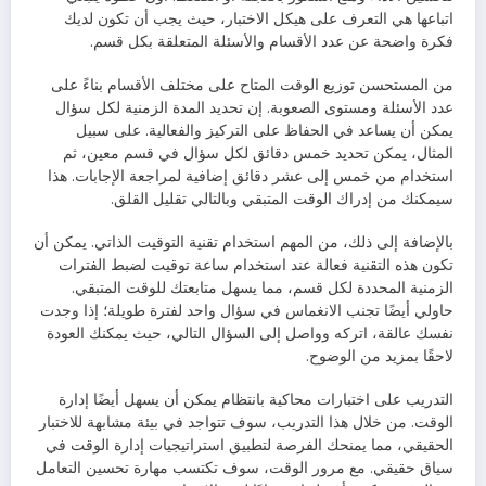
اتباعها هي التعرف على هيكل الاختبار، حيث يجب أن تكون لديك
فكرة واضحة عن عدد الأقسام والأسئلة المتعلقة بكل قسم.
من المستحسن توزيع الوقت المتاح على مختلف الأقسام بناءً على
عدد الأسئلة ومستوى الصعوبة. إن تحديد المدة الزمنية لكل سؤال
يمكن أن يساعد في الحفاظ على التركيز والفعالية. على سبيل
المثال، يمكن تحديد خمس دقائق لكل سؤال في قسم معين، ثم
استخدام من خمس إلى عشر دقائق إضافية لمراجعة الإجابات. هذا
سيمكنك من إدراك الوقت المتبقي وبالتالي تقليل القلق.
بالإضافة إلى ذلك، من المهم استخدام تقنية التوقيت الذاتي. يمكن أن
تكون هذه التقنية فعالة عند استخدام ساعة توقيت لضبط الفترات
الزمنية المحددة لكل قسم، مما يسهل متابعتك للوقت المتبقي.
حاولي أيضًا تجنب الانغماس في سؤال واحد لفترة طويلة؛ إذا وجدت
نفسك عالقة، اتركه وواصل إلى السؤال التالي، حيث يمكنك العودة
لاحقًا بمزيد من الوضوح.
التدريب على اختبارات محاكية بانتظام يمكن أن يسهل أيضًا إدارة
الوقت. من خلال هذا التدريب، سوف تتواجد في بيئة مشابهة للاختبار
الحقيقي، مما يمنحك الفرصة لتطبيق استراتيجيات إدارة الوقت في
سياق حقيقي. مع مرور الوقت، سوف تكتسب مهارة تحسين التعامل