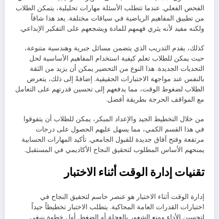
الفحص الفعلي. عندما تتطلب الأسئلة مهارات تحليلية، يتمكن الطلاب
من تطبيق المفاهيم الرياضية في سياقات مختلفة. يعد هذا شاقاً
ولكنه مفيد لأنه يثري فهمهم للمادة ويشجعهم على التفكير الإبداعي.
كذلك، يقدم التدريب الذي يتضمن مسائل جبرية وهندسية متنوعة،
حيث يمكن للطلاب تعلم كيفية استخدام المفاهيم الأساسية لحل
التحديات الجديدة. هذا النوع من التحضير يمكن أن يزيد من الثقة
بالنفس عند مواجهة الاختبارات الحقيقية. إضافةً إلى ذلك، يتعرض
الطلاب لضغوط الوقت، مما يدفعهم إلى تحسين قدرتهم على التعامل
مع المواقف الحرجة بطريقة أفضل.
من خلال التخطيط الجيد والإعداد المبكر، يمكن للطلاب أن يتفوقوا
في هذا القسم الكمي، مما يسهل عليهم الحصول على درجات
مرتفعة وفتح آفاق جديدة للقبول الجامعي. تأكيد المهارات الحسابية
يمنحهم الأساس المطلوب لتحقيق النجاح الأكاديمي في المستقبل.
تقنيات إدارة الوقت أثناء الاختبار
إدارة الوقت أثناء الاختبار هو عنصر حاسم لتحقيق النجاح في
اختبارات القدرات العامة المحاكية. يتطلب الاختبار تخطيطاً جيداً
لتحسين الأداء ومنع الشعور بالعجلة أو الضغط. أول خطوة ينبغي