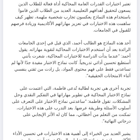
تعتبر اختبارات القدرات العامة المحاكية أداة فعالة للطلاب الذين
يسعون لتحقيق أهدافهم التعليمية. العديد من الطلاب الذين قاموا
باستخدام هذه النماذج يعكسون تجارب شخصية ملهمة، تظهر كيف
ساهمت هذه الاختبارات في تعزيز مهاراتهم الأكاديمية وزيادة فرصهم
للقبول في الجامعات.
أحد هذه النماذج هو الطالب أحمد، الذي قبل في إحدى الجامعات
الرائدة بعد أن استخدم الاختبارات المحاكية لتقوية مهاراته. يقول
أحمد: “عندما بدأت الدراسة للاختبارات المحاكية، شعرت بأنني
أستطيع تحسين أدائي تدريجياً. كانت نماذج الاختبار مفيدة جدًا لأنها لم
تساعدني فقط على فهم محتوى المواد، بل زادت من ثقتي بنفسي
أثناء الامتحانات الحقيقية”.
تجربة أخرى هي تجربة لطالبة تُدعى فاطمة، التي اعتمدت على
نماذج الاختبار المحاكية في تطوير مهاراتها في التفكير النقدي وحل
المشكلات. تقول فاطمة: “ساعدتني نماذج الاختبار على التعرف على
أسلوب الأسئلة وطريقة عرضها. بعد التدرب على هذه الاختبارات،
تمكنت من التعلم من أخطائي، مما كان له الأثر الإيجابي على
درجاتي النهائية”.
يشير العديد من الخبراء إلى أهمية هذه الاختبارات في تحسين الأداء