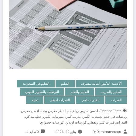
أكاديمية الدكتور أسامة مشرف
التعليم
التعليم في السعودية
التعليم والتدريب
التعليم والتعلم
التوظيف والتطوير المهني
القدرات
القدرات كمي
القدرات لفظي
تعليم
,
,
,
Practice Tests
احسن مدرس رياضيات
اشطر مدرس بجده
افضل مدرس
,
,
,
,
رياضيات في جده
تجميعات الكمي
تدريب كمي
تسريبات الكمي
خطه مذاكره
,
,
,
القدرات
قدرات كمي ولفظي
كورسات اونلاين
كورسات حضوري
Dr.demianmorcos
يناير 22, 2026
0 تعليقات