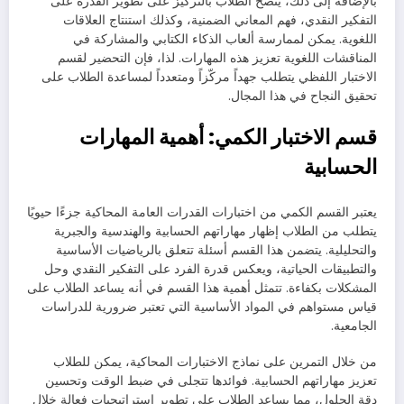
بالإضافة إلى ذلك، يُنصح الطلاب بالتركيز على تطوير القدرة على
التفكير النقدي، فهم المعاني الضمنية، وكذلك استنتاج العلاقات
اللغوية. يمكن لممارسة ألعاب الذكاء الكتابي والمشاركة في
المناقشات اللغوية تعزيز هذه المهارات. لذا، فإن التحضير لقسم
الاختبار اللفظي يتطلب جهداً مركّزاً ومتعدداً لمساعدة الطلاب على
تحقيق النجاح في هذا المجال.
قسم الاختبار الكمي: أهمية المهارات
الحسابية
يعتبر القسم الكمي من اختبارات القدرات العامة المحاكية جزءًا حيويًا
يتطلب من الطلاب إظهار مهاراتهم الحسابية والهندسية والجبرية
والتحليلية. يتضمن هذا القسم أسئلة تتعلق بالرياضيات الأساسية
والتطبيقات الحياتية، ويعكس قدرة الفرد على التفكير النقدي وحل
المشكلات بكفاءة. تتمثل أهمية هذا القسم في أنه يساعد الطلاب على
قياس مستواهم في المواد الأساسية التي تعتبر ضرورية للدراسات
الجامعية.
من خلال التمرين على نماذج الاختبارات المحاكية، يمكن للطلاب
تعزيز مهاراتهم الحسابية. فوائدها تتجلى في ضبط الوقت وتحسين
دقة الحلول، مما يساعد الطلاب على تطوير استراتيجيات فعالة خلال